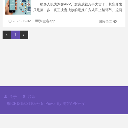
很多人以为淘客APP开发完成就万事大吉了，其实开发
只是第一步，真正决定成败的是推广方式和上架环节。这两
步走错，再好的APP也白搭。 群发推广：快但留不住
2026-06-02
淘宝客app
人 目前大多数淘宝客推广首选群发模式，通过朋友圈、
阅读全文
微信群、QQ群等渠道进行全网广...
1
关于
联系
豫ICP备15021106号-5
Power By
淘客APP开发