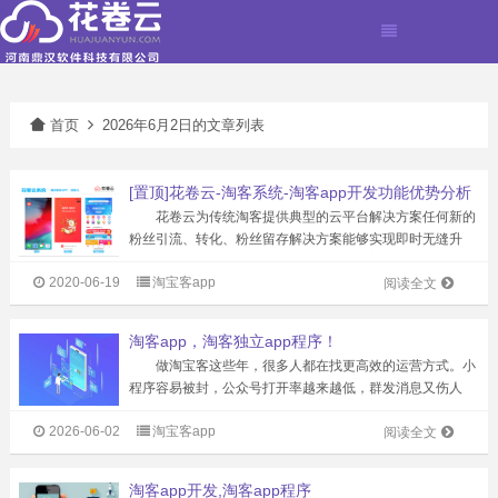
首页
2026年6月2日的文章列表
[置顶]花卷云-淘客系统-淘客app开发功能优势分析
花卷云为传统淘客提供典型的云平台解决方案任何新的
粉丝引流、转化、粉丝留存解决方案能够实现即时无缝升
级。现有研发人员超100名，服务专业淘客公司超过1500
2020-06-19
淘宝客app
家，注册粉丝2000万。淘客APP产品市场占有率超50%，
阅读全文
累计为站长创造佣金超2亿...
淘客app，淘客独立app程序！
做淘宝客这些年，很多人都在找更高效的运营方式。小
程序容易被封，公众号打开率越来越低，群发消息又伤人
脉。其实，拥有一款属于自己的淘客独立APP，才是目前最
2026-06-02
淘宝客app
稳、最省心的选择。 产品自动采集，告别手动发布
阅读全文
传统淘客最头疼的就是选品和发布商...
淘客app开发,淘客app程序