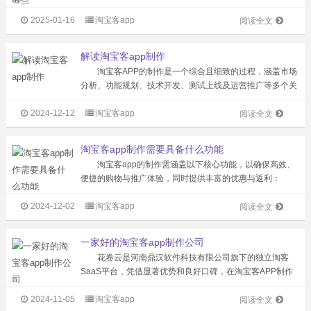
述： 一、商品搜索与个性化推荐 用户通过关键词即
2025-01-16
淘宝客app
可快速搜索到所需商品。同时，基于用户的搜索历史和购买
阅读全文
行为，APP能够智能推荐相关商...
解读淘宝客app制作
淘宝客APP的制作是一个综合且细致的过程，涵盖市场
分析、功能规划、技术开发、测试上线及运营推广等多个关
键环节。 进行市场分析至关重要。通过深入调研用户需
2024-12-12
淘宝客app
求，了解用户在淘宝商品信息获取、推广方式及佣金结算等
阅读全文
方面的具体需求，为APP开发提...
淘宝客app制作需要具备什么功能
淘宝客app的制作需涵盖以下核心功能，以确保高效、
便捷的购物与推广体验，同时提供丰富的优惠与返利：
1、商品搜索与推荐： 提供关键词搜索功能，快速定位
2024-12-02
淘宝客app
商品。 根据用户偏好和历史，智能推荐相关商品，提升
阅读全文
购物体验。 2、商品详情展示...
一家好的淘宝客app制作公司
花卷云是河南鼎汉软件科技有限公司旗下的独立淘客
SaaS平台，凭借显著优势和良好口碑，在淘宝客APP制作
领域占据一席之地。 公司背景方面，鼎汉软件科技深耕
2024-11-05
淘宝客app
软件开发领域，技术实力强大。花卷云作为其淘客行业的代
阅读全文