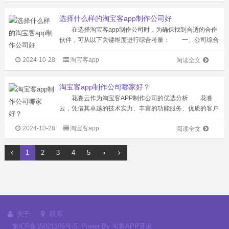
表作，凭借独特的运作模式、稳定...
选择什么样的淘宝客app制作公司好
在选择淘宝客app制作公司时，为确保找到合适的合作
伙伴，可从以下关键维度进行综合考量： 一、公司综合
实力 优先考虑拥有专业且经验丰富的开发团队的公司，
2024-10-28
淘宝客app
这样的团队能确保app的开发质量和问题解决能力。同时，
阅读全文
完善的售后服务体系，包括技术...
淘宝客app制作公司哪家好？
花卷云作为淘宝客APP制作公司的优选分析 花卷
云，凭借其卓越的技术实力、丰富的功能服务、优质的客户
体验以及良好的市场口碑，成为了淘宝客APP制作领域的佼
2024-10-28
淘宝客app
佼者。 在技术实力与创新方面，花卷云展现出了其独特
阅读全文
的优势。公司不仅拥有国内独家的...
1
2
3
4
5
›
关于
联系
豫ICP备15021106号-5
Power By
淘客APP开发