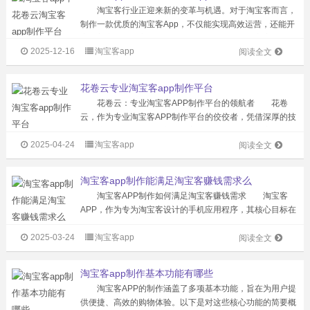
淘宝客行业正迎来新的变革与机遇。对于淘宝客而言，
制作一款优质的淘宝客App，不仅能实现高效运营，还能开
启躺着赚粉丝、赚佣金的轻松盈利模式。 淘宝客App制
2025-12-16
淘宝客app
作完成后，淘宝客的运营模式发生了巨大转变。淘宝客无需
阅读全文
再投入大量精力在运营、推广和...
花卷云专业淘宝客app制作平台
花卷云：专业淘宝客APP制作平台的领航者 花卷
云，作为专业淘宝客APP制作平台的佼佼者，凭借深厚的技
术积淀、持续的功能创新及丰富的行业经验，在淘客领域树
2025-04-24
淘宝客app
立了标杆地位。 1、技术赋能，构建稳健基石：花卷云
阅读全文
依托阿里云超级计算集群，打造千...
淘宝客app制作能满足淘宝客赚钱需求么
淘宝客APP制作如何满足淘宝客赚钱需求 淘宝客
APP，作为专为淘宝客设计的手机应用程序，其核心目标在
于助力用户更高效地获取淘宝商品信息、便捷地推广商品，
2025-03-24
淘宝客app
并从中赚取佣金。以下是对淘宝客APP如何满足淘宝客赚钱
阅读全文
需求的具体剖析。 淘宝客A...
淘宝客app制作基本功能有哪些
淘宝客APP的制作涵盖了多项基本功能，旨在为用户提
供便捷、高效的购物体验。以下是对这些核心功能的简要概