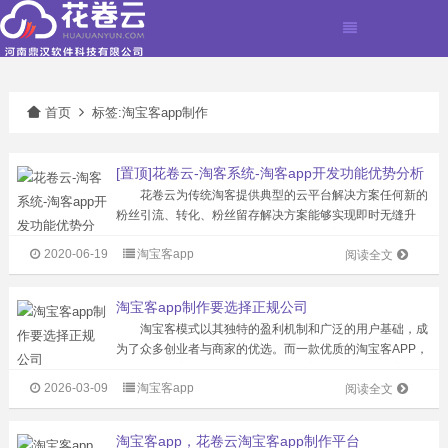
首页
标签:淘宝客app制作
[置顶]花卷云-淘客系统-淘客app开发功能优势分析
花卷云为传统淘客提供典型的云平台解决方案任何新的
粉丝引流、转化、粉丝留存解决方案能够实现即时无缝升
级。现有研发人员超100名，服务专业淘客公司超过1500
2020-06-19
淘宝客app
家，注册粉丝2000万。淘客APP产品市场占有率超50%，
阅读全文
累计为站长创造佣金超2亿...
淘宝客app制作要选择正规公司
淘宝客模式以其独特的盈利机制和广泛的用户基础，成
为了众多创业者与商家的优选。而一款优质的淘宝客APP，
则是连接商家、推广者与消费者的桥梁，其重要性不言而
2026-03-09
淘宝客app
喻。因此，在淘宝客APP的制作过程中，选择一家正规、专
阅读全文
业的开发公司，显得尤为关键。 ...
淘宝客app，花卷云淘宝客app制作平台