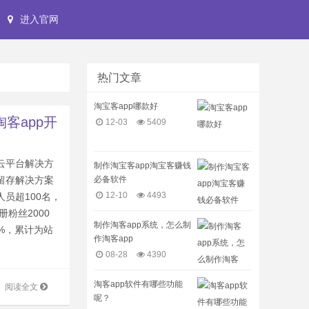
进入官网
热门文章
淘宝客app哪款好
淘客app开
12-03
5409
云平台解决方
制作淘宝客app淘宝客赚钱
必备软件
留存解决方案
12-10
4493
员超100名，
册粉丝2000
制作淘客app系统，怎么制
0%，累计为站
作淘客app
08-28
4390
淘客app软件有哪些功能
阅读全文
呢？