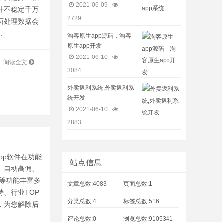
2021-06-09
件不稳定千万
2729
面处理数据会
.
淘客原生app源码，淘客
原生app开发
2021-06-10
阅读全文
3084
外卖返利系统,外卖返利系
统开发
2021-06-10
2883
pp软件在功能
站点信息
、自动高佣、
序等功能丰富多
文章总数:4083
页面总数:1
、行业TOP
分类总数:4
标签总数:516
，为您解除后
评论总数:0
浏览总数:9105341