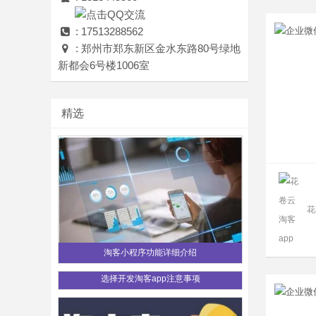
: 17513288562
: 郑州市郑东新区金水东路80号绿地
新都会6号楼1006室
精选
花
淘客小程序功能详细介绍
选择开发淘客app注意事项