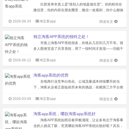
社群发单本质上是"借别人的地盘做生意"。你的粉丝在
微信里，你的内容在朋友圈里，微信一改规则，你什么都做
不了。推送受限、内容折叠、账号封禁，每一个都是致命打
2026-06-24
淘宝客app
击。 而淘客APP完全不同。用户沉淀在你自己的平台
阅读全文
里，随时打...
独立淘客APP系统的独特之处！
市面上淘客APP系统很多，价格从几百到几万不等。很
多人图便宜选了共享系统，用了一段时间才发现——功能千
篇一律，想改改不了，想拓展拓不了，最后还是得换独立系
2026-06-12
淘宝客app
统，白浪费了时间和客户。 独立淘客APP系统和共享系
阅读全文
统的本质区别在哪？核心就四个...
淘客app系统的优势
在电商行业竞争白热化、公域流量成本持续攀升的当
下，淘客从业者正面临前所未有的挑战：依赖第三方平台推
广，随时可能因规则变动被封号；用户流失率高，难以形成
2026-03-09
淘宝客app
长期复购；营销方式受限，利润空间被不断压缩……而自主
阅读全文
开发淘客APP系统，正成为破解这些...
淘客app系统，哪款淘客app系统好
淘客APP系统如雨后春笋般涌现，让众多有志于淘客事
业的人挑花了眼，究竟哪款淘客APP系统比较好呢？其实，