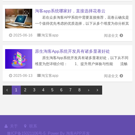
常生活所需的众多商品，是一...
淘客app系统哪家好，直接选择花卷云
若在众多淘客APP系统中需要直接推荐，花卷云确实是
一个值得优先考虑的优质选择，以下从多个维度为你分析其
优势： 1、技术实力与系统稳定性 专业研发团队：
2025-06-16
淘宝客app
花卷云背后拥有一支经验丰富、技术精湛的研发团队，他们
阅读全文
长期专注于淘客APP系统的开发...
原生淘客App系统开发具有诸多显著好处
原生淘客App系统开发具有诸多显著好处，以下从不同
维度为您详细介绍： 1、提升用户体验与性能 流畅
运行与快速响应：原生开发能充分利用设备的硬件和软件功
2025-06-13
淘宝客app
能，使得App运行更加流畅，页面切换迅速，用户操作时几
阅读全文
乎感受不到卡顿，能为用户带来...
1
2
3
4
5
6
7
8
›
关于
联系
豫ICP备15021106号-5
Power By
淘客APP开发