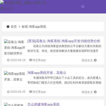
首页
标签:淘客app系统
[置顶]花卷云-淘客系统-淘客app开发功能优势分析
花卷云为传统淘客提供典型的云平台解决方案任何新的
粉丝引流、转化、粉丝留存解决方案能够实现即时无缝升
级。现有研发人员超100名，服务专业淘客公司超过1500
2020-06-19
淘宝客app
家，注册粉丝2000万。淘客APP产品市场占有率超50%，
阅读全文
累计为站长创造佣金超2亿...
淘客app系统开发，花卷云
专属淘客APP早已跳出了小众工具的定位，成为普通人
零经验低门槛切入社交电商、跳过红利内卷直接获取长期稳
定收益的核心利器。相比过去依附第三方社交平台的零散发
2026-06-25
淘宝客app
单模式，独立淘客APP的优势贯穿从启动到长期运营的全链
阅读全文
路，它完全由运营者自主掌控，...
怎么搭建淘客app系统