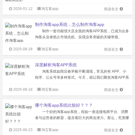
一款优秀的淘客APP系统需具备商品丰富、运营助力大、模
2026-01-12
淘宝客app
式创新等特点，而花卷云淘客APP系统无疑在这些方面表现
阅读全文
出色。 商品丰富，满足...
制作淘客app系统，怎么制作淘客app
制作一套功能强大且全面的淘客APP系统，已成为众多
淘客从业者抢占市场先机、实现业务突破的关键举措。
淘客APP系统拥有丰富多样的版本选择，能够满足不同运营
2025-08-28
淘宝客app
模式和业务需求。其中，运营商版本适用于大型淘客团队或
阅读全文
企业，可实现对众多下级代理的...
深度解析淘客APP系统
淘客系统如雨后春笋般不断涌现，常见的有 APP、小
程序、公众号等多种形式。今天，就让我们聚焦淘客APP系
统，深入剖析其独特优势与巨大潜力。 安全自主，掌控
2025-08-18
淘宝客app
运营全局 开发属于自己的淘客APP，意味着拥有了一个
阅读全文
完全独立的运营空间。内部的...
哪个淘客app系统比较好？？？
一个好的淘客app系统，宛如一座连接电商平台、消费
者与运营者的桥梁，蕴含着巨大的商业潜力。那么，究竟哪
个淘客app系统比较好呢？让我们一同深入探究。 优质
2025-06-23
淘宝客app
的淘客app系统首先具备丰富的商品资源。它涵盖了人们日
阅读全文