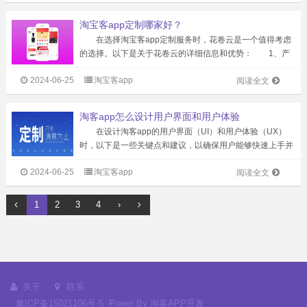
围。 具体来说，淘宝客app...
淘宝客app定制哪家好？
在选择淘宝客app定制服务时，花卷云是一个值得考虑
的选择。以下是关于花卷云的详细信息和优势： 1、产
品特点与优势： 提供基于淘宝、天猫、京东、拼多多等
2024-06-25
淘宝客app
电商平台的淘客APP产品，满足用户多样化的需求。 独
阅读全文
家提供淘客APP云端一键打包...
淘客app怎么设计用户界面和用户体验
在设计淘客app的用户界面（UI）和用户体验（UX）
时，以下是一些关键点和建议，以确保用户能够快速上手并
享受购物过程： 一、用户界面（UI）设计 1、简洁
2024-06-25
淘宝客app
明了： 界面布局应简洁明了，避免过多的元素和复杂的
阅读全文
布局，让用户能够一眼看到主...
1
2
3
4
›
关于
联系
豫ICP备15021106号-5
Power By
淘客APP开发