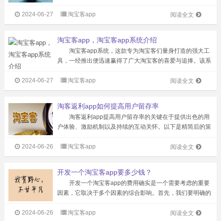
客行业对app的精细化和个性化需求，花卷云不仅集结了行
2024-06-27
淘宝客app
业内顶尖的技术人才，还不断在用户体验和功能性上进行深
阅读全文
度挖掘和创新。 在花卷云精心...
淘宝客app，淘宝客app系统介绍
淘宝客app系统，这款专为淘宝客们量身打造的强大工
具，一经推出便迅速赢得了广大淘宝客的喜爱与追捧。该系
统不仅集成了多种推广模式，更在功能性和便捷性上达到了
2024-06-27
淘宝客app
新的高度，极大地提升了淘宝客们的推广效率和收入。
阅读全文
淘宝客app系统集成了商品、店...
淘客返利app如何提高用户留存率
淘客返利app提高用户留存率的关键在于提供出色的用
户体验、激励机制以及持续的互动关怀。以下是精简后的策
略和建议： 1、优化用户体验：界面设计需简洁直观，
2024-06-26
淘宝客app
减少冗余信息，让用户快速定位所需功能。商品展示要清晰
阅读全文
详细，基于用户历史推荐相关商品...
开发一个淘宝客app要多少钱？
开发一个淘宝客app的费用确实是一个需要考虑的重要
因素，它取决于多个因素的综合影响。首先，我们要明确的
是，淘宝客app的开发并非简单的复制粘贴，而是需要针对
2024-06-26
淘宝客app
特定需求进行深度定制，因此费用自然会有一定的浮动范
阅读全文