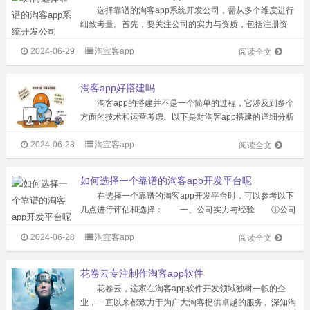
选择靠谱的淘客app系统开发公司，需从多个维度进行
细致考量。首先，要关注公司的实力与资质，包括注册资
金、公司规模以及技术团队的实力。注册资金和公司规模能
2024-06-29
淘宝客app
在一定程度上反映公司的资金实力和运营状况，而技术团队
阅读全文
则是开发淘客app系统的核心，他...
淘客app好搭建吗
淘客app的搭建并不是一个简单的过程，它涉及到多个
方面的技术和运营考虑。以下是对淘客app搭建的详细分析
和归纳： 一、技术搭建方面 1、开发难度：搭建淘
2024-06-28
淘宝客app
客app需要掌握淘宝开放平台提供的API接口，以及Android
阅读全文
或iOS开发技术...
如何选择一个靠谱的淘客app开发平台呢
在选择一个靠谱的淘客app开发平台时，可以参考以下
几点进行评估和选择： 一、公司实力与经验 ①公司
背景与规模：了解公司的成立时间、注册资本、员工规模等
2024-06-28
淘宝客app
基本情况，这些都能反映公司的稳定性和实力。 ②技术
阅读全文
团队实力：查看公司的技术团队是...
花卷云专注制作淘客app软件
花卷云，这家在淘客app软件开发领域独树一帜的企
业，一直以来都致力于为广大淘客提供卓越的服务。深知淘