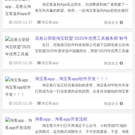
淘宝客返利App应运而生，为消费者和推广者搭建了一
座互利共赢的桥梁。然而，一款淘宝客返利App若想在激烈
的市场竞争中脱颖而出，就必须精准把握大众需求，以用户
2025-11-27
淘宝客app
为中心进行开发。 大众需求是淘宝客返利App开发的基
阅读全文
石。任何一款产品推向市场，...
花卷云荣获淘宝联盟“2025年优秀工具服务商”称号
近日，河南鼎汉软件科技有限公司旗下品牌花卷云在淘
宝联盟2025年度评选中脱颖而出，荣获“2025年优秀工具服
务商”称号。这一荣誉不仅是对花卷云在淘客工具领域卓越
2025-11-26
淘宝客app
表现的肯定，也彰显了其在推动电商生态创新与服务升级方
阅读全文
面的领先地位。作为一款专...
淘宝客app，淘宝客app软件开发！！！
淘宝客行业正经历着深刻的变革，淘宝客APP软件开发
已然成为这一行业发展的必然趋势。众多目光敏锐的淘宝客
已看清时局，在寻求新出路的征程中，果断选择APP开发，
2025-11-26
淘宝客app
从而收获了丰厚的回报。 淘宝客APP软件开发的优势显
阅读全文
著，犹如一把开启财富之门的...
淘客app，淘客app开发流程
淘宝客大牛们已不再满足于公众号、小程序或PC端的
运营模式，这些模式局限性大、不可控因素多。于是，淘客