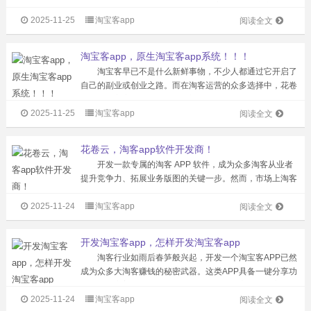
APP开发成为了他们的首选，那么淘客APP开发究竟有哪些
2025-11-25
淘宝客app
流程呢？ 同盟账户是淘客APP开发的基础。淘宝客们一
阅读全文
定要将自己的账户升级为高...
淘宝客app，原生淘宝客app系统！！！
淘宝客早已不是什么新鲜事物，不少人都通过它开启了
自己的副业或创业之路。而在淘客运营的众多选择中，花卷
云原生淘宝客app系统、小程序以及公众号各有特点，下面
2025-11-25
淘宝客app
我们就来深入对比分析一番。 先聊聊淘客小程序和公众
阅读全文
号。它们最大的优势在于依托微信...
花卷云，淘客app软件开发商！
开发一款专属的淘客 APP 软件，成为众多淘客从业者
提升竞争力、拓展业务版图的关键一步。然而，市场上淘客
APP 开发公司鱼龙混杂，如何从中挑选出专业靠谱的合作
2025-11-24
淘宝客app
伙伴，成为摆在淘客们面前的一道重要课题。 目前，市
阅读全文
场上的淘客 APP 开发...
开发淘宝客app，怎样开发淘宝客app
淘客行业如雨后春笋般兴起，开发一个淘宝客APP已然
成为众多大淘客赚钱的秘密武器。这类APP具备一键分享功
能，功能完善的甚至还有发单功能，极大地方便了淘客的推
2025-11-24
淘宝客app
广工作，为淘客们开辟了更为广阔的盈利空间。那么，究竟
阅读全文