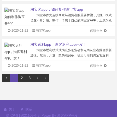
该如何开发淘宝客APP 呢？...
淘宝客app，如何制作淘宝客app
淘宝客作为连接商家与消费者的重要桥梁，其推广模式
也在不断升级。制作一个属于自己的淘宝客APP，正成为众
多淘宝客提升竞争力、拓展业务版图的明智之选。那么，如
2025-11-22
淘宝客app
何制作淘宝客 APP，又有什么好处呢？ 制作淘宝客
阅读全文
APP并非一蹴而就，需要对行业...
淘客返利app，淘客返利app开发！
淘宝客返利模式成为众多创业者和电商从业者掘金的新
途径。然而，开发一款功能完备、稳定可靠的淘宝客返利
APP并非易事，从技术搭建到功能实现，再到后期运营维
2025-11-22
淘宝客app
护，每一个环节都充满挑战。不过，有了花卷云，这一切都
阅读全文
变得轻松简单。 花卷云为淘宝客们...
1
2
3
›
关于
联系
豫ICP备15021106号-5
Power By
淘客APP开发