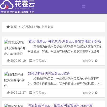
首页
2025年11月的文章列表
[置顶]花卷云-淘客系统-淘客app开发功能优势分析
花卷云为传统淘客提供典型的云平台解决方案任何新的
粉丝引流、转化、粉丝留存解决方案能够实现即时无缝升
级。现有研发人员超100名，服务专业淘客公司超过1500
2020-06-19
淘宝客app
家，注册粉丝2000万。淘客APP产品市场占有率超50%，
阅读全文
累计为站长创造佣金超2亿...
如何选择好的淘宝客app软件
想要做好淘宝客，一款得力的淘宝客App软件必不可
少。在整个操作流程里，软件操作占据着80%的比重，人工
仅占20%。虽说软件无法让人实现躺赚的美梦，但它所具备
2025-11-27
淘宝客app
的绝对优势，却能为淘客们的事业发展提供强大助力。
阅读全文
淘宝客App软件是近几年兴起...
淘宝客返利app，花卷云淘宝客返利app开发