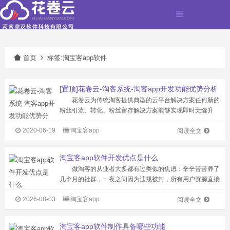
首页
标签:淘宝客app软件
[置顶]花卷云-淘客系统-淘客app开发功能优势分析
花卷云为传统淘客提供典型的云平台解决方案任何新的
粉丝引流、转化、粉丝留存解决方案能够实现即时无缝升
级。现有研发人员超100名，服务专业淘客公司超过1500
2020-06-19
淘宝客app
家，注册粉丝2000万。淘客APP产品市场占有率超50%，
阅读全文
累计为站长创造佣金超2亿...
淘宝客app软件开发优点是什么
做淘客的从业者大多都有过类似的焦虑：辛辛苦苦养了
几个月的社群，一夜之间因为违规被封，所有用户资源直接
清零；公众号发的带货内容，打开率连3%都不到，投入大
2026-08-03
淘宝客app
量精力做运营，转化却始终上不去。在微信生态规则持续收
阅读全文
紧的当下，完全依附第三方平台的淘...
淘宝客app软件制作具备哪些功能