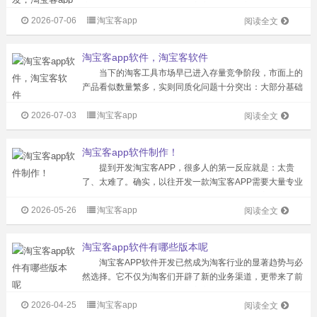
流。而开发一款属于自己的淘宝客App，核心逻辑就是打通
2026-07-06
淘宝客app
主流电商平台的隐藏优惠链路，一边帮用户用更低的成本买
阅读全文
到高性价比商品，一边让运营者拿...
淘宝客app软件，淘宝客软件
当下的淘客工具市场早已进入存量竞争阶段，市面上的
产品看似数量繁多，实则同质化问题十分突出：大部分基础
功能都围绕返利、转链、发单展开，实际体验差异极小，但
2026-07-03
淘宝客app
定价却从几百元到几十万元参差不齐，很多刚入行的从业者
阅读全文
很容易被低价噱头吸引，稀里糊涂就...
淘宝客app软件制作！
提到开发淘宝客APP，很多人的第一反应就是：太贵
了、太难了。确实，以往开发一款淘宝客APP需要大量专业
技术人员，动辄花费数十万，还得自己去对接淘宝、京东、
2026-05-26
淘宝客app
拼多多等平台的高佣金渠道，普通创业者根本玩不起。但现
阅读全文
在，这一切都变了。直接对接淘宝...
淘宝客app软件有哪些版本呢
淘宝客APP软件开发已然成为淘客行业的显著趋势与必
然选择。它不仅为淘客们开辟了新的业务渠道，更带来了前
所未有的发展机遇。那么，淘宝客APP究竟有哪些，不同版
2026-04-25
淘宝客app
本又有何特色呢？ 一款优质的淘宝客APP宛如一个巨大
阅读全文