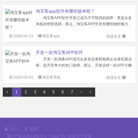
的商品宝库，能够汇聚海量的...
淘宝客app软件有哪些版本呢？
淘宝客APP软件开发已成为不可阻挡的趋势，更是众多
淘客的明智选择。那么，淘宝客APP究竟有哪些独特魅力，
又有哪些版本可供选择呢？ 淘宝客APP的优势显著。它
2026-04-15
淘宝客app
宛如一个巨大的商品宝库，能够汇聚海量商品信息，品类丰
阅读全文
富多样，几乎涵盖了消费者生...
开发一款淘宝客APP软件
开发一款淘客APP成为众多创业者和电商从业者拓展业
务、提升竞争力的热门选择。那么，开发这样一款APP大概
需要多少成本？又具备哪些独特优势呢？今天，就让我们一
2026-04-01
淘宝客系统
同深入了解。 开发成本：理性考量，性价比为王 开
阅读全文
发淘客APP的成本并非固定不...
1
2
3
4
5
6
7
›
关于
联系
豫ICP备15021106号-5
Power By
淘客APP开发