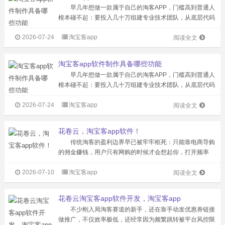
早几年想做一款属于自己的淘客APP，门槛高到普通人
根本碰不起：要投入几十万组建专业技术团队，从底层代码
开始一行行敲，还要挨个对接各大电商平台的高佣接口，没
2026-07-24
淘宝客app
有资质和行业资源的普通开发公司，连申请对接的资格都拿
阅读全文
不到。不少人砸了钱最后做出来的...
淘宝客app软件制作具备哪些功能
早几年想做一款属于自己的淘客APP，门槛高到普通人
根本碰不起：要投入几十万组建专业技术团队，从底层代码
开始一行行敲，还要挨个对接各大电商平台的高佣接口，没
2026-07-24
淘宝客app
有资质和行业资源的普通开发公司，连申请对接的资格都拿
阅读全文
不到。不少人砸了钱最后做出来的...
花卷云，淘宝客app软件！
传统淘客的盈利边界早已被牢牢框死：只能靠电商导购
的佣金赚钱，用户只有网购的时候才会想起你，打开频率
低、留存难，想拓展新的盈利路径根本找不到抓手。这款全
2026-07-10
淘宝客app
能型淘客APP直接打破了传统导购工具的能力天花板，把服
阅读全文
务边界从单一的线上电商，延伸到了...
花卷云淘宝客app软件开发，淘宝客app
不少刚入局淘客赛道的新手，还在靠手动发优惠券链接
做推广，不仅效率极低，还经常因为频繁跳转被平台风控限