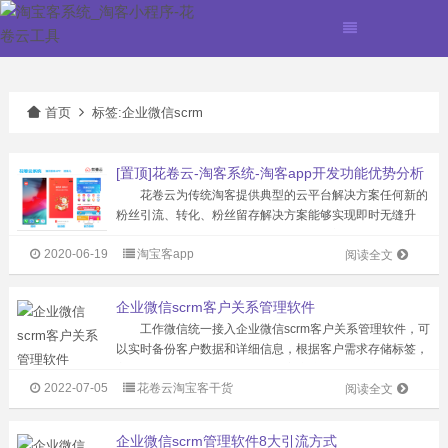
首页
标签:企业微信scrm
[置顶]花卷云-淘客系统-淘客app开发功能优势分析
花卷云为传统淘客提供典型的云平台解决方案任何新的
粉丝引流、转化、粉丝留存解决方案能够实现即时无缝升
级。现有研发人员超100名，服务专业淘客公司超过1500
2020-06-19
淘宝客app
家，注册粉丝2000万。淘客APP产品市场占有率超50%，
阅读全文
累计为站长创造佣金超2亿...
企业微信scrm客户关系管理软件
工作微信统一接入企业微信scrm客户关系管理软件，可
以实时备份客户数据和详细信息，根据客户需求存储标签，
方便精准营销转化。同时，企业客户关系管理系统可以根据
2022-07-05
花卷云淘宝客干货
各自的类别进行查询或导出，客户资料将永久保存。即使封
阅读全文
号，员工离职或者设备更换，也...
企业微信scrm管理软件8大引流方式