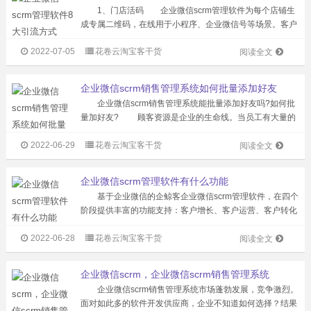
1、门店活码 企业微信scrm管理软件为每个店铺生
成专属二维码，在线用于小程序、企业微信号等场景。客户
可以扫码，自动触发群发邀请。根据用户定位，智能匹配附
2022-07-05
花卷云淘宝客干货
近的店主或店铺群，实现以店铺为中心的服务半径，精准锁
阅读全文
定附近的客户，将客户添加到附...
企业微信scrm销售管理系统如何批量添加好友
企业微信scrm销售管理系统能批量添加好友吗?如何批
量加好友? 顾客资源是企业的生命线。当员工有大量的
客户需要添加时，员工的工作量就会变得非常繁重。大量的
2022-06-29
花卷云淘宝客干货
手机号码需要手动输入并依次添加，不仅降低了员工的工作
阅读全文
效率，还因为频繁...
企业微信scrm管理软件有什么功能
基于企业微信的企鲸客企业微信scrm管理软件，在四个
阶段提供丰富的功能支持：客户增长、客户运营、客户转化
和客户管理。 1、客户增长阶段:全域引流丰富，私域客
2022-06-28
花卷云淘宝客干货
户获取玩法，成本低，效率高，指数级客户获取，私域客户
阅读全文
大规模增长； 2、客户运...
企业微信scrm，企业微信scrm销售管理系统
企业微信scrm销售管理系统市场蓬勃发展，竞争激烈。
面对如此多的软件开发供应商，企业不知道如何选择？结果