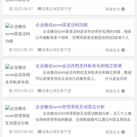
往往是企业微信SCRM管理系统引入后，不仅没有达到预期
2022-06-27
花卷云淘宝客干货
效果，而且成为拖累企业发展的绊脚石，最终不得不放弃系
阅读全文
统。那么如何选择企业微信S...
企业微信scrm渠道活码功能
企业微信scrm渠道活码是非常好用并实用的功能，很多
公司都配有多个销售，官网等渠道也都是挂的QQ或者个人
微信，但无论是QQ还是个人微信，都有一个共同的问题，
2022-06-15
花卷云淘宝客干货
当潜在客户通过这些渠道添加客服时，客服无法及时了解潜
阅读全文
在客户是通过哪些渠道添加的，...
企业微信scrm会话存档支持私有化和独立部署
企业微信scrm会话存档也支持私有化和独立部署，数据
可以直接安排在企业自己的服务器上。 什么是会话存
档？ 为保证客户服务质量，提高内部合作效率，加强企
2022-06-13
花卷云淘宝客干货
业微信的谈话内容存档功能，企业微信提供谈话内容存档功
阅读全文
能，以满足企业外部监管的需要。...
企业微信scrm管理系统互动雷达分析
企业微信scrm管理系统互动雷达数据分析，员工个人微
信营销管理系统的数据、总体数据都可以通过AI雷达系统实
时记录，并自动形成报表。 1、企业微信scrm系统访客
2022-06-08
花卷云淘宝客干货
管理：客户点击名片或通过名片功能进入小程序浏览了其他
阅读全文