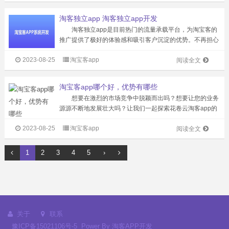
立淘客APP系统的两大亮点。您可...
淘客独立app 淘客独立app开发
淘客独立app是目前热门的流量承载平台，为淘宝客的
推广提供了极好的体验感和吸引客户沉淀的优势。不再担心
客户流失，让您独享自己的电商成果。 淘客独立app拥
2023-08-25
淘宝客app
有一站式的商品资源整合功能，对接全网优质电商平台，商
阅读全文
品资源无限精选，而且自动订单...
淘宝客app哪个好，优势有哪些
想要在激烈的市场竞争中脱颖而出吗？想要让您的业务
源源不断地发展壮大吗？让我们一起探索花卷云淘客app的
神奇世界，它将为您的业务带来无限可能！ 花卷云淘客
2023-08-25
淘宝客app
app，它拥有多级分佣、自定义佣金比例、自动高佣、自动
阅读全文
采集、自有品牌、App+小程...
1
2
3
4
5
›
关于
联系
豫ICP备15021106号-5
Power By
淘客APP开发