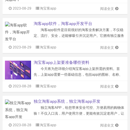
其卓越的功能，为无数产品提供了广阔的推广和运营空间，
2023-08-29
淘宝客app
不断拓展自营资源。对于产品来说，拥有固定数量的自身用
阅读全文
户不仅是未来长期发展的稳固基...
淘客app软件，淘客app开发平台
淘客app软件是目前很好的淘客业务解决方案，不仅稳
定、流行、安全，还能够吸引并沉淀用户。它拥有独立服务
器和独立运营，确保数据安全。 淘客app软件让淘客可
2023-08-29
淘宝客app
以轻松打造自己的品牌，自定义装修APP首页栏目、定制导
阅读全文
购页面、设置商品模块，并上...
淘宝客app上架要准备哪些资料
今天将为您详细介绍淘宝客app上架所需的资料。首
先，上架app需要一些基础信息，包括app的图标、名称、
轮播图、开机引导图等。此外，我们还需满足一些必要的要
2023-08-28
淘宝客app
求，如在苹果商店上架需要申请苹果开发者账户，而在安卓
阅读全文
应用市场上架则需要申请软件著...
独立淘客app系统，独立淘客app开发
独立淘客APP，给您带来安全可控、方便易用的购物体
验！不仅入口浅，用户使用方便，更能有效沉淀老用户，让
您长期坐收佣金。此外，多级返佣系统可借助社交裂变关
2023-08-28
淘宝客app
系，轻松获取新用户。 个性化功能定制和可拓展性是独
阅读全文