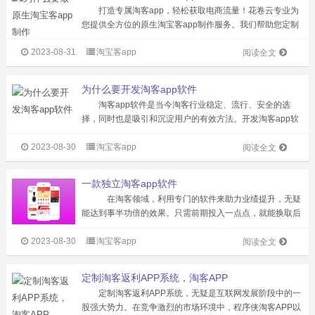
打造专属淘客app，轻松获取电商流量！花卷云专业为
您提供全方位的原生淘宝客app制作服务。我们帮助您定制
一套安全可靠、易于使用的淘客app系统，告别传统发单方
2023-08-31
淘宝客app
式带来的流量流失。拥有自己的淘客平台，您可以更好地积
阅读全文
累沉淀用户，实现长期稳定的...
为什么要开发淘客app软件
淘客app软件是当今淘客行业稳定、流行、安全的选
择，同时也是吸引和沉淀用户的有效方法。开发淘客app软
件有多种选择，其中纯原生的淘客app具有更好的潜力，可
2023-08-30
淘宝客app
以生成独立的系统，确保用户企业的安全性和功能性，同时
阅读全文
拥有许多自定义的效果，让您的...
一款独立淘客app软件
在淘客领域，利用专门的软件来助力业绩提升，无疑
能达到事半功倍的效果。只需前期投入一点点，就能换取后
期可观的回报，何乐而不为呢？ 市场上的软件琳琅满
2023-08-30
淘宝客app
目，功能大同小异，价格也各有高低。然而，选择一款稳定
阅读全文
的、功能全面的软件是至关重要的。如...
定制淘客返利APP系统，淘客APP
定制淘客返利APP系统，无疑是互联网发展阶段中的一
股强大势力。在竞争激烈的市场环境中，程序侠淘客APP以