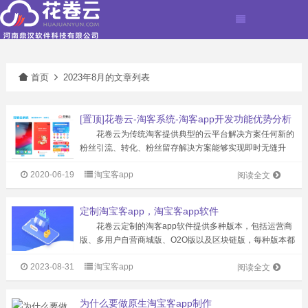
首页
2023年8月的文章列表
[置顶]花卷云-淘客系统-淘客app开发功能优势分析
花卷云为传统淘客提供典型的云平台解决方案任何新的
粉丝引流、转化、粉丝留存解决方案能够实现即时无缝升
级。现有研发人员超100名，服务专业淘客公司超过1500
2020-06-19
淘宝客app
家，注册粉丝2000万。淘客APP产品市场占有率超50%，
阅读全文
累计为站长创造佣金超2亿...
定制淘宝客app，淘宝客app软件
花卷云定制的淘客app软件提供多种版本，包括运营商
版、多用户自营商城版、O2O版以及区块链版，每种版本都
具有独特的功能和价格。与其他软件相比，淘客app更容易
2023-08-31
淘宝客app
沉淀用户，吸引顾客再次购买，因为其不怕被封的优
阅读全文
势。 定制的淘客app属于自有...
为什么要做原生淘宝客app制作