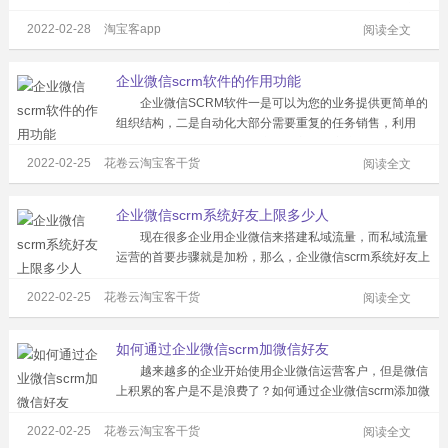
佣，每一级代理分销商均可以往下再发展两级代理分销商。
2022-02-28
淘宝客app
每个人都可能成为推广中的一级代理，拿一级推广佣
阅读全文
金。 app平台可以使用三级分佣...
企业微信scrm软件的作用功能
企业微信SCRM软件一是可以为您的业务提供更简单的
组织结构，二是自动化大部分需要重复的任务销售，利用
SCRM软件，公司的业务推广简单方便，客户获得的服务合
2022-02-25
花卷云淘宝客干货
适。SCRM自动化增强品牌竞争力，提高客户满意度和销售
阅读全文
量，减少客户流失。 企业微...
企业微信scrm系统好友上限多少人
现在很多企业用企业微信来搭建私域流量，而私域流量
运营的首要步骤就是加粉，那么，企业微信scrm系统好友上
限多少人？如何用企业微信自动添加好友? 1、企业微信
2022-02-25
花卷云淘宝客干货
scrm系统允许多少好友？ 认证企业微信可添加员工
阅读全文
1000人，客户5万人； ...
如何通过企业微信scrm加微信好友
越来越多的企业开始使用企业微信运营客户，但是微信
上积累的客户是不是浪费了？如何通过企业微信scrm添加微
信好友？ 我们可以进入企业微信scrm按照步骤快速添加
2022-02-25
花卷云淘宝客干货
所有有企业微信的微信好友，将微信里的客户转移到企业微
阅读全文