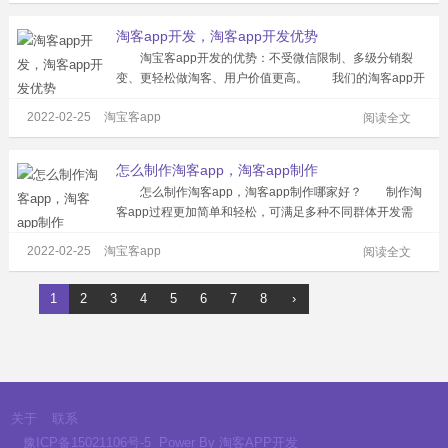
信。 此外，还可以选择...
淘客app开发，淘客app开发优势
淘宝客app开发的优势：不受微信限制、多级分销裂
变、更轻松做淘客、用户价值更高。 我们的淘客app开
发有独特的功能，在这些功能当中，其中就包括了特色首
2022-02-25
淘宝客app
页、弹窗搜索、个人中心、商品详情、推广订单、超级搜
阅读全文
索、发圈直销、格式化业绩、粉丝出单...
怎么制作淘客app，淘客app制作
怎么制作淘客app，淘客app制作哪家好？ 制作淘
客app过程更加简单和轻松，可满足多种不同群体开发需
求，拥有完善稳定的系统，以及更高品质的售后，在开发
2022-02-25
淘宝客app
APP系统方面就能获得更好的优势，针对定制一键生成整个
阅读全文
流程，不需要自己去操心，可享...
1
2
3
4
5
6
7
8
›
关于
联系
豫ICP备15021106号-5
Power By
淘客APP开发