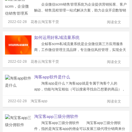
企业微信scrm销售管理系统为企业提供营销拓客、客户
触达、销售流程管理一站式解决方案，助力企业开启数智销
售转型之路。 1、成员管理，公司员工均进入企业微信
2022-02-28
花卷云淘宝客干货
进行对接，可同步企业微信成员信息，且可查看开启权限成
阅读全文
员的详细信息及所有的消息会话...
如何运用好私域流量系统
企鲸客scrm私域流量系统是企业微信第三方应用服务
商，工作微信管理主流品牌，专注微信风控管理，实现全天
候聊天记录备份、以满足企业管理客户服务质量、提高成员
2022-02-28
花卷云淘宝客干货
协作效率、监管合规的需求。 “如何运用好私域流量”为
阅读全文
大家建议几点 1、要做好私...
淘客app软件是什么
淘客app是什么？淘客app就是专属于淘客个人的
app，功能与淘宝相似（可以搜索寻找自己想要的商品），
对接淘宝、京东、拼多多等主流平台，将含有优惠券，参加
2022-02-28
淘宝客app
了淘宝客活动的商品对接到app里，淘客只要推广这个app
阅读全文
即可，不需要一个一个商品去...
淘宝客app三级分佣软件
淘宝客app三级分佣软件 淘宝客app三级分佣软
件，指的是淘宝客app的佣金可以发展三级代理分销商来分