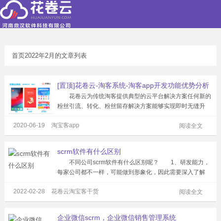
首页
2022年2月的文章列表
[置顶]花卷云-淘客系统-淘客app开发功能优势分析
花卷云为传统淘客提供典型的云平台解决方案任何新的
粉丝引流、转化、粉丝留存解决方案能够实现即时无缝升
级。现有研发人员超100名，服务专业淘客公司超过1500
2020-06-19
淘宝客app
家，注册粉丝2000万。淘客APP产品市场占有率超50%，
阅读全文
累计为站长创造佣金超2亿...
scrm软件有什么区别
不同公司scrm软件有什么区别呢？ 1、研发能力，
每家公司都不一样，可能做到形象化，因此需要深入了解
SCRM系统； 2、迭代更新，在因特网工业中，由于市
2022-02-28
花卷云淘宝客干货
场是不断变化的，营销观念和方式也在不断变化，因此需要
阅读全文
不断地更新系统或软件，以适应...
企业微信scrm，企业微信销售管理系统