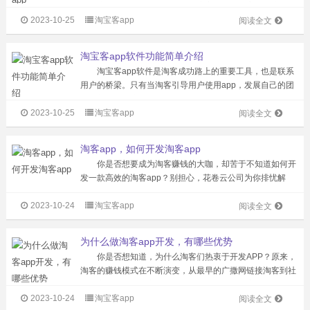
的用户资源被他人夺走。同时，该应用具有更高的用户粘
2023-10-25
淘宝客app
性，支持淘宝、京东、拼多多等多个平台。 以下为定制
阅读全文
淘宝返利app带来盈利的原因： ...
淘宝客app软件功能简单介绍
淘宝客app软件是淘客成功路上的重要工具，也是联系
用户的桥梁。只有当淘客引导用户使用app，发展自己的团
队，并使用系统保留粉丝时，才能获得长久的收益。因此，
2023-10-25
淘宝客app
淘宝客app软件的定制是必不可少的。 该软件集成了淘
阅读全文
宝、唯品会、京东、拼多多等...
淘客app，如何开发淘客app
你是否想要成为淘客赚钱的大咖，却苦于不知道如何开
发一款高效的淘客app？别担心，花卷云公司为你排忧解
难！ 花卷云公司，拥有专业研发团队，已经助力1500
2023-10-24
淘宝客app
多家淘客公司成功赚钱，拥有2000万的忠实粉丝，市场占
阅读全文
有率超过50%，累计为站长创...
为什么做淘客app开发，有哪些优势
你是否想知道，为什么淘客们热衷于开发APP？原来，
淘客的赚钱模式在不断演变，从最早的广撒网链接淘客到社
群淘客、自媒体淘客，再到现今的三级返佣淘客APP，开发
2023-10-24
淘宝客app
淘客APP已成为当前淘客们最重要的赚钱模式。 那么，
阅读全文