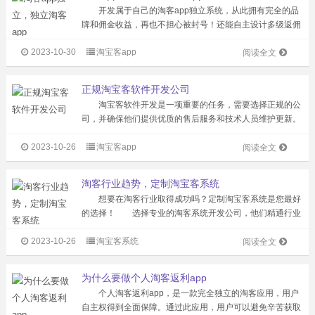
开发属于自己的淘客app独立系统，从此拥有完全的品
牌和佣金收益，再也不担心被封号！还能自主设计多级返佣
系统，快速吸引客户。流畅的购物体验，提高用户的留存
2023-10-30
淘宝客app
率，淘客app是未来发展的主流趋势。 让我们聊聊淘客
阅读全文
发展至今的主流模式和未来趋势的...
正规淘宝客软件开发公司
淘宝客软件开发是一项重要的任务，需要选择正规的公
司，并确保他们提供优质的售后服务和技术人员维护更新。
为了确保开发出来的软件能够满足您的需求，您需要关注公
2023-10-26
淘宝客app
司的团队配置是否专业，并且具有相关的经验和技能。
阅读全文
一个经验丰富的专业淘宝客软件开发...
淘客行业趋势，定制淘宝客系统
想要在淘客行业取得成功吗？定制淘宝客系统是您最好
的选择！ 选择专业的淘客系统开发公司，他们精通行业
的各种规则，能够直接对接淘宝、京东、唯品会、拼多多等
2023-10-26
淘宝客系统
平台。他们的技术人员拥有丰富的能力，购买系统后可以维
阅读全文
护和更新系统，售后老师可以解决使...
为什么要做个人淘客返利app
个人淘客返利app，是一款完全独立的淘客应用，用户
自主权得到全面保障。通过此应用，用户可以避免辛苦获取