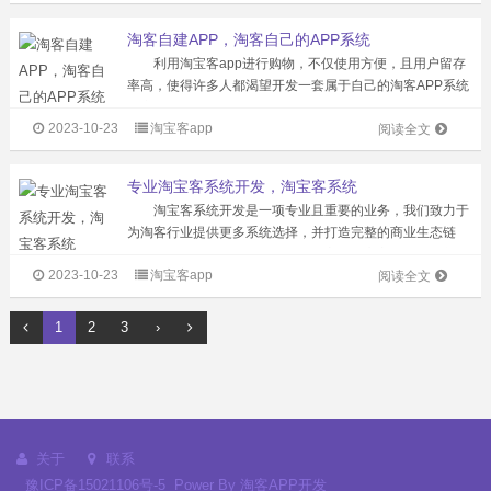
淘客APP开发到底有哪些独...
淘客自建APP，淘客自己的APP系统
利用淘宝客app进行购物，不仅使用方便，且用户留存
率高，使得许多人都渴望开发一套属于自己的淘客APP系统
以实现盈利。 APP已经成为一个不可逆转的趋势，相信
2023-10-23
淘宝客app
它会逐渐取代所有的传统工具。对于淘宝客来说，APP更是
阅读全文
一个必需的、也是需要不断...
专业淘宝客系统开发，淘宝客系统
淘宝客系统开发是一项专业且重要的业务，我们致力于
为淘客行业提供更多系统选择，并打造完整的商业生态链
条。我们的专业能力已经获得了淘宝联盟官方的认证，并在
2023-10-23
淘宝客app
淘宝联盟官网上有所展示。 选择我们这样的专业淘宝客
阅读全文
系统开发公司，能够确保您获得持续的...
1
2
3
›
关于
联系
豫ICP备15021106号-5
Power By
淘客APP开发