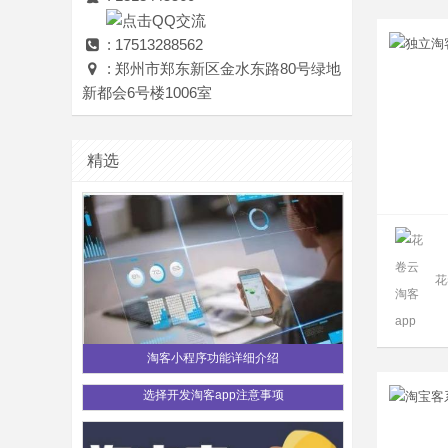
: 17513288562
: 郑州市郑东新区金水东路80号绿地
新都会6号楼1006室
精选
花
淘客小程序功能详细介绍
选择开发淘客app注意事项