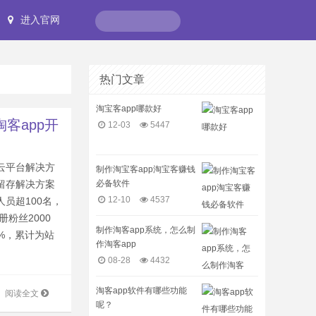
进入官网
热门文章
淘宝客app哪款好
淘客app开
12-03
5447
云平台解决方
制作淘宝客app淘宝客赚钱
必备软件
留存解决方案
12-10
4537
员超100名，
册粉丝2000
制作淘客app系统，怎么制
0%，累计为站
作淘客app
08-28
4432
淘客app软件有哪些功能
阅读全文
呢？