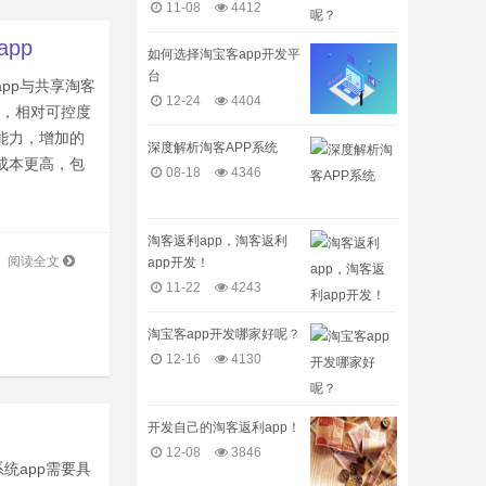
11-08
4412
pp
如何选择淘宝客app开发平
台
pp与共享淘客
12-24
4404
生，相对可控度
能力，增加的
深度解析淘客APP系统
成本更高，包
08-18
4346
淘客返利app，淘客返利
阅读全文
app开发！
11-22
4243
淘宝客app开发哪家好呢？
12-16
4130
开发自己的淘客返利app！
12-08
3846
统app需要具