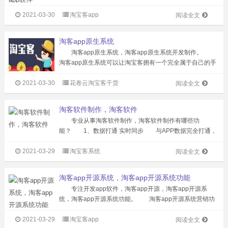
方公用一个后台，统一功能设置，无个性化定制功能，APP
2021-03-30
淘宝客app
由别人搭建，在获得准入权限后，入住APP,然后淘客将APP
阅读全文
推向自己的用户群...
淘客app原生系统
淘客app原生系统，淘客app原生系统开发制作。
淘客app原生系统可以让淘宝客拥有一个完全属于自己的手
机软件平台，不会出现被第三方封杀。而且手机app开发还
2021-03-30
花卷云淘宝客干货
可以结合多级化返利系统，让app的用户在自己平台购物省
阅读全文
钱，同时也可以分享给朋...
淘客软件制作，淘客软件
专业从事淘客软件制作，淘客软件制作有哪些功
能？ 1、数据打通 实时同步 与APP数据完全打通，
订单、收益报表、团队粉丝全部保持实时更新 2、自定
2021-03-29
淘宝客系统
义装修 不拘一格 支持自定义主题颜色、首页自定义装
阅读全文
修，让你的公众号也与众不同 3、...
淘客app开源系统，淘客app开源系统功能
专注开发app软件，淘客app开源，淘客app开源系
统，淘客app开源系统功能。 淘客app开源系统营销功
能介绍： 1、免单购物：可设置新用户享受专属商品0元
2021-03-29
淘宝客app
购，可自定义添加免单商品。 2、自定义邀请码：后台
阅读全文