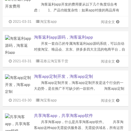
淘客返利app开发的费用要从以下几个角度综合考
虑： 1、产品功能复杂性：如果app对接的商品库有
限，而且没有返佣系统，只是领券购物的平台，那么开发容
2021-03-31
淘宝客app
易，成本也很低。但是如果要做一个功能多的返佣app，成
阅读全文
本就相对较高了。 2、淘客返利...
淘客返利app源码，淘客返利app
开发一套自己的专属淘客返利app源码系统，可以自动
对接淘宝、唯品会、京东、拼多多四大主流的电商平台，自
动采集、自动转链，大幅度降低工作量。 用户使用淘客
2021-03-31
花卷云淘宝客干货
返利app比较方便，打开淘客返利app就像是逛淘宝一样，
阅读全文
这里涵盖多个平台，可以根据...
淘客app定制开发，淘客app定制
淘客app定制开发，淘客app定制开发是这个行业的一
大趋势，是在推广不可缺少的一款软件。 淘客app定制
开发的商业模式对于三方来说都非常有利：对商家来说，可
2021-03-30
淘宝客app
以直接获取最精准的用户，不需要再花费广告买曝光，用户
阅读全文
成交后才发放佣金。对于网购...
共享淘客app，共享淘客app软件
共享淘客app，什么是共享淘客app软件。 共享淘
客app这种app无需提供服务器、无需提供域名，所有运营