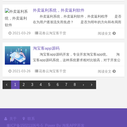
可自定义邀请码。 3...
外卖返利系统，外卖返利软件
外卖返利系统，外卖返利软件，外卖返利程序 是否
在为用户逐渐流失而焦虑？ 是否为明年的方向和布局而
纠结？ 外卖日成交量突破6000万，消费频次高，覆盖
2021-03-29
花卷云淘宝客干货
人群广，外卖返利系统将会成为下一个风口。 已有很多
阅读全文
大佬通过外卖返利系统+淘客返利...
淘宝客app源码
淘宝客app源码开发，专业开发淘宝客app统。 淘
宝客app源码系统，这种系统要求相对比较高，对于开发公
司的要求也是比较高的，这种系统开发的话不但要有过硬的
2021-03-26
花卷云淘宝客干货
技术同时还需要有这个行业的专业人士指导，不然很可能会
阅读全文
开出一个不伦不类的系统，用...
1
2
3
4
5
6
7
8
›
关于
联系
豫ICP备15021106号-5
Power By
淘客APP开发