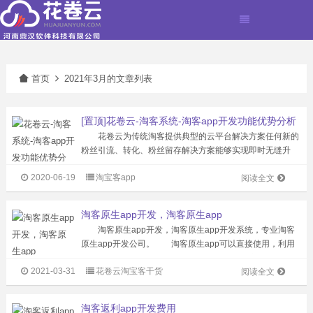
首页
2021年3月的文章列表
[置顶]花卷云-淘客系统-淘客app开发功能优势分析
花卷云为传统淘客提供典型的云平台解决方案任何新的
粉丝引流、转化、粉丝留存解决方案能够实现即时无缝升
级。现有研发人员超100名，服务专业淘客公司超过1500
2020-06-19
淘宝客app
家，注册粉丝2000万。淘客APP产品市场占有率超50%，
阅读全文
累计为站长创造佣金超2亿...
淘客原生app开发，淘客原生app
淘客原生app开发，淘客原生app开发系统，专业淘客
原生app开发公司。 淘客原生app可以直接使用，利用
源码构建出属于自己的网络销售平台。现在电商通过网络平
2021-03-31
花卷云淘宝客干货
台销售，效果非常显著，而且对顾客来说也非常方便。使用
阅读全文
淘客原生app能够根据商...
淘客返利app开发费用