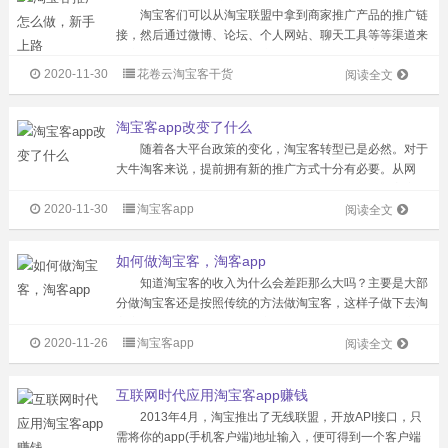
淘宝客们可以从淘宝联盟中拿到商家推广产品的推广链
接，然后通过微博、论坛、个人网站、聊天工具等等渠道来
推广产品。消费者如果通过这类推广链接购买商家并且完成
2020-11-30
花卷云淘宝客干货
交易，淘宝客就可以获得商家为该商品所设置的比例佣
阅读全文
金。 一、淘宝客有哪些优势呢? ...
淘宝客app改变了什么
随着各大平台政策的变化，淘宝客转型已是必然。对于
大牛淘客来说，提前拥有新的推广方式十分有必要。从网
站，MSN,QQ群，微信群等模式，再到现在的现在淘宝客
2020-11-30
淘宝客app
app模式，每一次推广方式的更新都是为了更快，更高效的
阅读全文
赚钱。淘宝客app是未来淘宝客...
如何做淘宝客，淘客app
知道淘宝客的收入为什么会差距那么大吗？主要是大部
分做淘宝客还是按照传统的方法做淘宝客，这样子做下去淘
宝客当然是做不下去的。（赚的钱只够生活费）现在最赚钱
2020-11-26
淘宝客app
的淘宝客是做淘客app模式。这是一种新兴的模式，若跟不
阅读全文
上时代潮流，只能落后。 淘客...
互联网时代应用淘宝客app赚钱
2013年4月，淘宝推出了无线联盟，开放API接口，只
需将你的app(手机客户端)地址输入，便可得到一个客户端