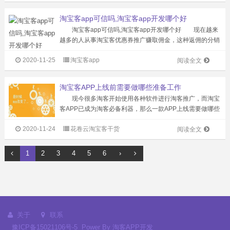
淘客软件（huajuanvip）...
淘宝客app可信吗,淘宝客app开发哪个好
淘宝客app可信吗,淘宝客app开发哪个好 现在越来
越多的人从事淘宝客优惠券推广赚取佣金，这种返佣的分销
模式促进了在广大消费者之间的推广速度，尽管现在人们已
2020-11-25
淘宝客app
经不再相信天上会掉馅饼，但是这种实实在在的优惠还是非
阅读全文
常惠民的。 从17年下半...
淘宝客APP上线前需要做哪些准备工作
现今很多淘客开始使用各种软件进行淘客推广，而淘宝
客APP已成为淘客必备利器，那么一款APP上线需要做哪些
准备工作，我们以花卷云淘客APP上线需要做的准备工作进
2020-11-24
花卷云淘宝客干货
行简单介绍。 一、系统软件准备工作 1、准备一个
阅读全文
备案通过的域名，域名准备好...
1
2
3
4
5
6
›
关于
联系
豫ICP备15021106号-5
Power By
淘客APP开发