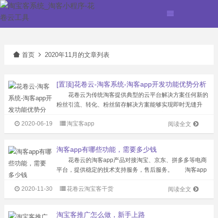
首页
2020年11月的文章列表
[置顶]花卷云-淘客系统-淘客app开发功能优势分析
花卷云为传统淘客提供典型的云平台解决方案任何新的
粉丝引流、转化、粉丝留存解决方案能够实现即时无缝升
级。现有研发人员超100名，服务专业淘客公司超过1500
2020-06-19
淘宝客app
家，注册粉丝2000万。淘客APP产品市场占有率超50%，
阅读全文
累计为站长创造佣金超2亿...
淘客app有哪些功能，需要多少钱
花卷云的淘客app产品对接淘宝、京东、拼多多等电商
平台，提供稳定的技术支持服务，售后服务。 淘客app
的功能： 1、商品爆料版块、主动性强可根据节日随时
2020-11-30
花卷云淘宝客干货
添加推广活动，好货专场、好券直播等新颖功能。 2、
阅读全文
可自定义分销层级。 3、系...
淘宝客推广怎么做，新手上路