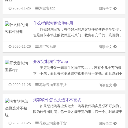
推广链接，将这个链接嵌入你的app中，用户只要安装使用
2020-11-26
淘宝客app
你的app并通过它购买了商品，你便可获得分成。 它在
阅读全文
告诉我们一个消息：...
什么样的淘客软件好用
想做好淘宝客，有个好用的淘客软件能使你事半功倍，
但是目前市场上的软件五花八门，收费有几千的，几百的，
也有免费的，但有的免费软件往往其实更贵，就像有的人已
2020-11-26
淘宝客系统
亲身经历的偷单现象，或者在同步商品时会插入一部分官方
阅读全文
的单子，那么什么样的淘客软件好用...
开发定制淘宝客app
要定制开发一套原生的淘宝客app，没有个几十万的根
本下不来，而且每次更新维护都要再收一笔钱。而且遇到不
靠谱的外包公司花了几十万也开发不出成型的淘客系统，赔
2020-11-25
花卷云淘宝客干货
了夫人又折兵。有这个钱，不如买一套终身免费维护升级更
阅读全文
新的系统了呢，不用担心系统更新...
淘客软件怎么挑选才不被坑
如果想把淘客业务做大，淘客软件确实是必不可少的，
因为软件省时间，你一天才能干完的事，它一个小时就能干
完了，防止用户流失，能让顾客多次回购。但淘客软件在购
2020-11-25
花卷云淘宝客干货
买的过程中有很多坑，一旦掉进坑里，就会入不敷出。那么
阅读全文