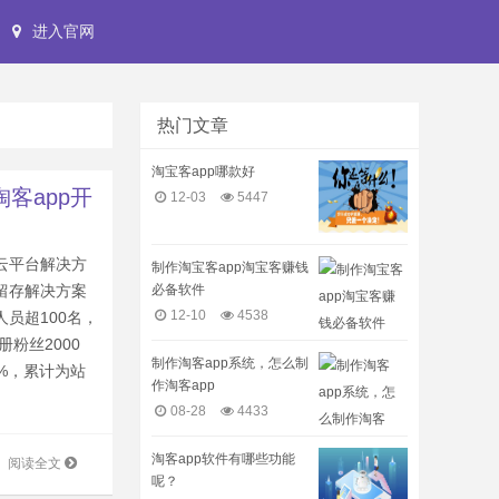
进入官网
热门文章
淘宝客app哪款好
淘客app开
12-03
5447
云平台解决方
制作淘宝客app淘宝客赚钱
必备软件
留存解决方案
12-10
4538
员超100名，
册粉丝2000
制作淘客app系统，怎么制
0%，累计为站
作淘客app
08-28
4433
淘客app软件有哪些功能
阅读全文
呢？