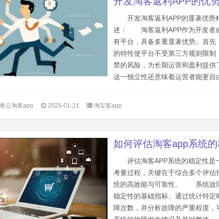
开发淘客返利APP的优
开发淘客返利APP的显著优势
述： 淘客返利APP作为开发者
有平台，具备多重显著优势。首先
的特性使平台不受第三方规则限制
禁的风险，为长期运营和盈利提供
这一独立性还意味着运营者能更自由.
卷云淘客app
2025-01-21
淘宝客app
如何评估淘客app系统
评估淘客APP系统的稳定性是
考量过程，关键在于综合多个评估
统的高效能与可靠性。 系统故
稳定性的基础指标。通过统计特定
障次数，并分析故障的严重程度，