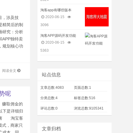
淘客app有哪些版本
2020-06-15
目，涉及技
是精简后的制
3096
场研究：分析
淘客APP源码开发功能
APP独特卖
2020-06-15
，规划核心功
5363
阅读全文
站点信息
文章总数:4083
页面总数:1
优势呢
分类总数:4
标签总数:516
、赚取佣金的
评论总数:0
浏览总数:9105341
以下是详细归
显著 淘宝客
模式，商家只
文章归档
广成本。同