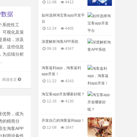
11-08
4412
户数据
如何选择淘宝客app开发平
台
个系统性工
12-24
4405
、可视化及策
是基础，涉及
深度解析淘客APP系统
据。这些信息
08-18
4347
，为后续分析
.
淘客返利app，淘客返利
app开发！
阅读全文
11-22
4243
淘宝客app开发哪家好呢？
12-16
4130
著优势，成为
开发自己的淘客返利app！
势的精简分
12-08
3847
生淘客APP
分利用设备性