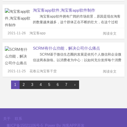
以发展下线赚钱，通过社交渠道...
淘宝客app软件,淘宝客app软件制作
淘宝客app软件拥有广阔的市场前景，原因是现在淘客
的数量越来越多，这个群体正在不断的壮大，在这个过程
中，软件的使用需求也就会越来越大。 淘宝客app软件
2021-11-26
淘宝客app
制作可以汇聚各大平台的海量优惠券，用户购物可以返还佣
阅读全文
金，同时还可以发展下线赚钱，通...
SCRM有什么功能，解决公司什么痛点
SCRM基于微信生态圈的发展是依托个人微信和企业微
信这两条脉络。以消费者为中心：以如何充分发挥每个消费
者的社交价值，为业务流程创新的重点。那么SCRM有什么
2021-11-25
花卷云淘宝客干货
功能呢？解决了公司那些痛点呢? 1. 渠道活码，可以精
阅读全文
细化的管理不同渠道来源的...
1
2
3
4
5
6
7
›
关于
联系
豫ICP备15021106号-5
Power By
淘客APP开发