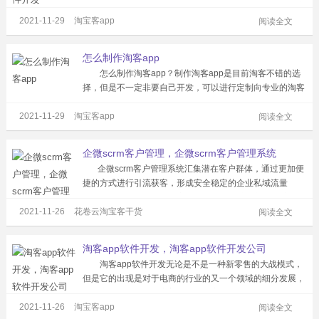
可以按照自己的想法进行设计，让你拥有自己的品牌，用户
2021-11-29
淘宝客app
更加信任，也更容易转化用户。可以设置多级返佣系统，用
阅读全文
户自购省钱分享赚钱，借助用户...
怎么制作淘客app
怎么制作淘客app？制作淘客app是目前淘客不错的选
择，但是不一定非要自己开发，可以进行定制向专业的淘客
软件开发公司购买制作好的app系统。并且app更自由，所
2021-11-29
淘宝客app
有的商品直接放入自己的app里面，用户购买也非常方便，
阅读全文
自己的平台，想怎么玩就...
企微scrm客户管理，企微scrm客户管理系统
企微scrm客户管理系统汇集潜在客户群体，通过更加便
捷的方式进行引流获客，形成安全稳定的企业私域流量
池。 在选择工具时要充分考虑scrm系统的渠道用户追踪
2021-11-26
花卷云淘宝客干货
能力、用户精准运营能力、用户数据分析能力、第三方数据
阅读全文
对接...
淘客app软件开发，淘客app软件开发公司
淘客app软件开发无论是不是一种新零售的大战模式，
但是它的出现是对于电商的行业的又一个领域的细分发展，
是电商行业的发展与完善。 淘客app软件开发可以汇聚
2021-11-26
淘宝客app
各大平台的海量优惠券，用户购物可以返还佣金，同时还可
阅读全文