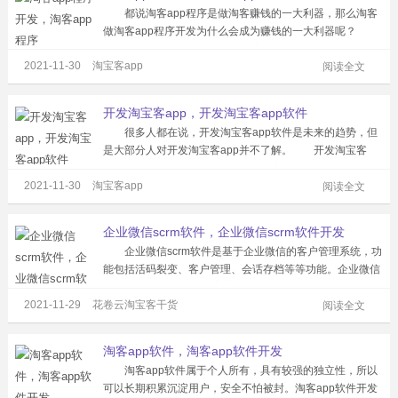
都说淘客app程序是做淘客赚钱的一大利器，那么淘客
做淘客app程序开发为什么会成为赚钱的一大利器呢？
做淘客流量很重要，传统的发单方式让流量流失严重，但是
2021-11-30
淘宝客app
淘客app刚好能解决这个问题。开发一个自己的app程序，
阅读全文
安全不怕被封，自己的平台...
开发淘宝客app，开发淘宝客app软件
很多人都在说，开发淘宝客app软件是未来的趋势，但
是大部分人对开发淘宝客app并不了解。 开发淘宝客
app可以帮你快速定制一套专属的淘客app系统。页面可以
2021-11-30
淘宝客app
自定义设计，品牌完全归自己所有。自动采集淘宝、天猫、
阅读全文
京东、拼多多四大电商平台的...
企业微信scrm软件，企业微信scrm软件开发
企业微信scrm软件是基于企业微信的客户管理系统，功
能包括活码裂变、客户管理、会话存档等等功能。企业微信
scrm软件开发重点在于客户管理，为解决私域运营痛点，过
2021-11-29
花卷云淘宝客干货
度营销导致封号，客户信息易泄露，无官方API接口，跟进
阅读全文
流程不标准，人员离职交...
淘客app软件，淘客app软件开发
淘客app软件属于个人所有，具有较强的独立性，所以
可以长期积累沉淀用户，安全不怕被封。淘客app软件开发