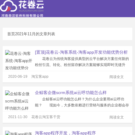
首页
2021年11月的文章列表
[置顶]花卷云-淘客系统-淘客app开发功能优势分析
花卷云为传统淘客提供典型的云平台解决方案任何新的
粉丝引流、转化、粉丝留存解决方案能够实现即时无缝升
级。现有研发人员超100名，服务专业淘客公司超过1500
2020-06-19
淘宝客app
家，注册粉丝2000万。淘客APP产品市场占有率超50%，
阅读全文
累计为站长创造佣金超2亿...
企鲸客企微scrm系统ai云呼功能怎么样
企鲸客ai云呼功能怎么样？为什么企业要用ai云呼功
能？ 现如今，大多数依赖进行营销与服务的企业都会存
在以下痛点： 一、人员流动性大，招人难，留人难
2021-11-30
花卷云淘宝客干货
新业务员流失率过高，老业务员待在企业时间越久,越难把
阅读全文
控,且激情也随着减少,而每次新...
淘客app程序开发，淘客app程序