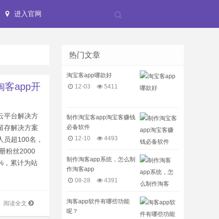
进入官网
热门文章
淘宝客app哪款好
淘客app开
12-03
5411
云平台解决方
制作淘宝客app淘宝客赚钱
必备软件
留存解决方案
12-10
4493
员超100名，
册粉丝2000
制作淘客app系统，怎么制
0%，累计为站
作淘客app
08-28
4391
淘客app软件有哪些功能
阅读全文
呢？