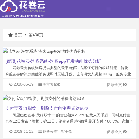
首页
第406页
[置顶]花卷云-淘客系统-淘客app开发功能优势分析
花卷云为传统淘客提供典型的云平台解决方案任何新的粉丝引流、转化、
粉丝留存解决方案能够实现即时无缝升级。现有研发人员超100名，服务专业
淘客公司超过1500家，注册粉丝2000万。淘客APP产品市场占有率超50%，
2020-06-19
淘宝客app
阅读全文
累计为站长创造佣金超2亿...
支付宝双11指纹、刷脸支付的消费者达60％
阿里巴巴宣布“天猫双十一”的营业额为21350亿元人民币后，同时支付宝
也在12日发布了数据，称11日，消费者通过指纹和刷牙支付了60.3%。这相当
于每10笔付款中就有6笔是通过生物测定手段支付的，比如指纹和刷脸。
2018-11-12
花卷云淘宝客干货
阅读全文
几年前，“指纹识别”...