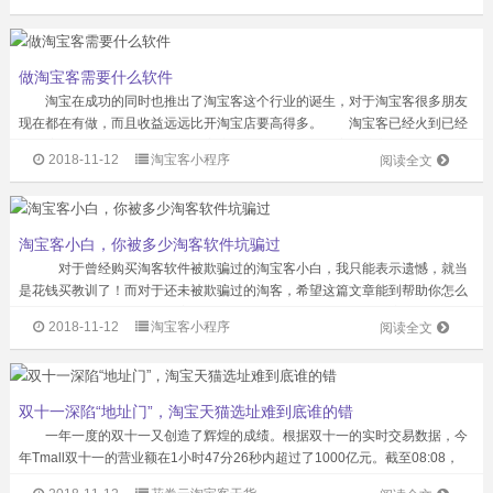
做淘宝客需要什么软件
淘宝在成功的同时也推出了淘宝客这个行业的诞生，对于淘宝客很多朋友
现在都在有做，而且收益远远比开淘宝店要高得多。 淘宝客已经火到已经
风口浪尖了，很多人都已杀入淘客这个战场了，其中大家更关心的就是操作淘
2018-11-12
淘宝客小程序
阅读全文
宝客到底是用什么淘客软件好。 对于...
淘宝客小白，你被多少淘客软件坑骗过
对于曾经购买淘客软件被欺骗过的淘宝客小白，我只能表示遗憾，就当
是花钱买教训了！而对于还未被欺骗过的淘客，希望这篇文章能到帮助你怎么
去寻找到自己真正需要的淘客软件： 1、能否设置微信、QQ定时群发，淘
2018-11-12
淘宝客小程序
阅读全文
客人员能否根据自身运营需要，设定微...
双十一深陷“地址门”，淘宝天猫选址难到底谁的错
一年一度的双十一又创造了辉煌的成绩。根据双十一的实时交易数据，今
年Tmall双十一的营业额在1小时47分26秒内超过了1000亿元。截至08:08，
2018年天猫“双十一”全球嘉年华的营业额超过12070亿元，打破了2016年天