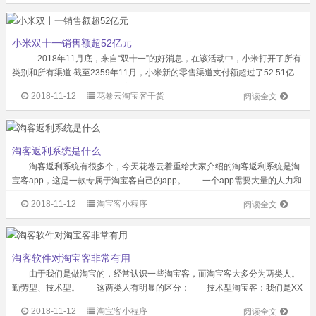
小米双十一销售额超52亿元
2018年11月底，来自“双十一”的好消息，在该活动中，小米打开了所有
类别和所有渠道:截至2359年11月，小米新的零售渠道支付额超过了52.51亿
元，远远超过了去年天猫旗舰店的24.64亿元。 小米集团创始人、董事长
2018-11-12
花卷云淘宝客干货
阅读全文
兼首席执行官雷...
淘客返利系统是什么
淘客返利系统有很多个，今天花卷云着重给大家介绍的淘客返利系统是淘
宝客app，这是一款专属于淘宝客自己的app。 一个app需要大量的人力和
财力来运维，包括服务器的维护及平台的运营，使用花卷云淘宝客app则不需
2018-11-12
淘宝客小程序
阅读全文
要这么麻烦，花卷云有专业售...
淘客软件对淘宝客非常有用
由于我们是做淘宝的，经常认识一些淘宝客，而淘宝客大多分为两类人。
勤劳型、技术型。 这两类人有明显的区分： 技术型淘宝客：我们是XX
团体的，技术力量非常强大，没有我们推不出的，去年一年的收入是我同学朋
2018-11-12
淘宝客小程序
阅读全文
友上班工资的十倍以上。 勤劳型淘...