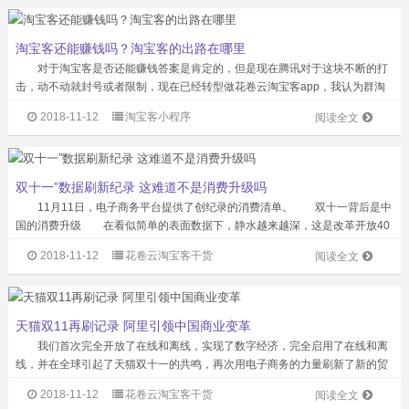
淘宝客还能赚钱吗？淘宝客的出路在哪里
对于淘宝客是否还能赚钱答案是肯定的，但是现在腾讯对于这块不断的打
击，动不动就封号或者限制，现在已经转型做花卷云淘宝客app，我认为群淘
宝客有以下几个缺点。 1、自己去发布优惠产品，不断的主动推送给群成
2018-11-12
淘宝客小程序
阅读全文
员，不管需不需要，群成员要忍受这些...
双十一”数据刷新纪录 这难道不是消费升级吗
11月11日，电子商务平台提供了创纪录的消费清单。 双十一背后是中
国的消费升级 在看似简单的表面数据下，静水越来越深，这是改革开放40
年来中国社会的巨大历史变化和伴随而来的消费升级。 首先，这种变化源
2018-11-12
花卷云淘宝客干货
阅读全文
于中国经济的持续增长和中国人民...
天猫双11再刷记录 阿里引领中国商业变革
我们首次完全开放了在线和离线，实现了数字经济，完全启用了在线和离
线，并在全球引起了天猫双十一的共鸣，再次用电子商务的力量刷新了新的贸
易奇迹。 2018年11月11日下午15:49:39，天猫双十一的总营业额超过
2018-11-12
花卷云淘宝客干货
阅读全文
1682亿英镑，轻松超过...