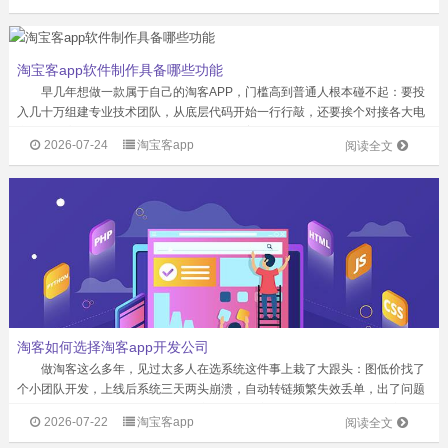
淘宝客app软件制作具备哪些功能
早几年想做一款属于自己的淘客APP，门槛高到普通人根本碰不起：要投
入几十万组建专业技术团队，从底层代码开始一行行敲，还要挨个对接各大电
商平台的高佣接口，没有资质和行业资源的普通开发公司，连申请对接的资格
2026-07-24
淘宝客app
阅读全文
都拿不到。不少人砸了钱最后做出来的...
淘客如何选择淘客app开发公司
做淘客这么多年，见过太多人在选系统这件事上栽了大跟头：图低价找了
个小团队开发，上线后系统三天两头崩溃，自动转链频繁失效丢单，出了问题
找不到人解决，最后不仅佣金白白流失，好不容易攒起来的粉丝也大量流失，
2026-07-22
淘宝客app
阅读全文
前期投入全打了水漂。 ‌开发淘客A...