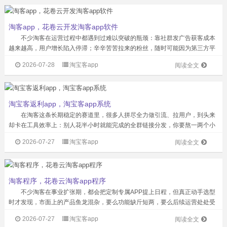
淘客app，花卷云开发淘客app软件
不少淘客在运营过程中都遇到过难以突破的瓶颈：靠社群发广告获客成本
越来越高，用户增长陷入停滞；辛辛苦苦拉来的粉丝，随时可能因为第三方平
台的账号封禁全部流失；用通用模板工具做运营，所有的返佣规则都被平台限
2026-07-28
淘宝客app
阅读全文
制死，想做差异化的激励活动根本无从下...
淘宝客返利app，淘宝客app系统
在淘客这条长期稳定的赛道里，很多人拼尽全力做引流、拉用户，到头来
却卡在工具效率上：别人花半小时就能完成的全群链接分发，你要熬一两个小
时才能整理完商品信息；推广刚起量，系统突然出现订单同步延迟，用户找过
2026-07-27
淘宝客app
阅读全文
来投诉，之前攒的信任直接打了折扣。其...
淘客程序，花卷云淘客app程序
不少淘客在事业扩张期，都会把定制专属APP提上日程，但真正动手选型
时才发现，市面上的产品鱼龙混杂，要么功能缺斤短两，要么后续运营处处受
限，钱花了反而成了事业的枷锁。其实选对淘客APP程序，根本不用盯着花哨
2026-07-27
淘宝客app
阅读全文
的宣传噱头，把6个核心实用维度落...