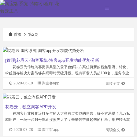
首页
第2页
[置顶]花卷云-淘客系统-淘客app开发功能优势分析
花卷云为传统淘客提供典型的云平台解决方案任何新的粉丝引流、转化、
粉丝留存解决方案能够实现即时无缝升级。现有研发人员超100名，服务专业
淘客公司超过1500家，注册粉丝2000万。淘客APP产品市场占有率超50%，
2020-06-19
淘宝客app
阅读全文
累计为站长创造佣金超2亿...
花卷云，独立淘客APP开发
在淘客行业摸爬滚打多年的人大多有过类似的焦虑：好不容易攒了几万私
域用户，一场平台封号就直接损失大半；辛辛苦苦做起来的社群，用户转头就
被竞品的APP导走，自己只能看着流量流失却毫无办法。而独立开发一款专属
2026-07-28
淘宝客app
阅读全文
淘客APP，本质上就是给自己搭建一...