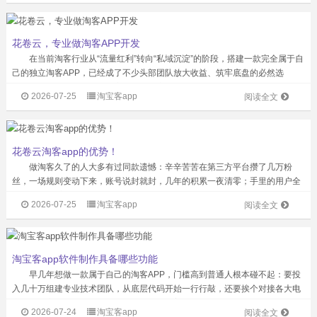
花卷云，专业做淘客APP开发
在当前淘客行业从“流量红利”转向“私域沉淀”的阶段，搭建一款完全属于自
己的独立淘客APP，已经成了不少头部团队放大收益、筑牢底盘的必然选
择。 一款成熟的专业淘客APP，从底层功能上就解决了轻量工具的所有痛
2026-07-25
淘宝客app
阅读全文
点：覆盖3级分佣、自定义佣金比...
花卷云淘客app的优势！
做淘客久了的人大多有过同款遗憾：辛辛苦苦在第三方平台攒了几万粉
丝，一场规则变动下来，账号说封就封，几年的积累一夜清零；手里的用户全
是平台的“过客”，想做自己的品牌、搭建代理体系，处处受限于平台的功能边
2026-07-25
淘宝客app
阅读全文
界，根本施展不开。在当前淘客行业从“...
淘宝客app软件制作具备哪些功能
早几年想做一款属于自己的淘客APP，门槛高到普通人根本碰不起：要投
入几十万组建专业技术团队，从底层代码开始一行行敲，还要挨个对接各大电
商平台的高佣接口，没有资质和行业资源的普通开发公司，连申请对接的资格
2026-07-24
淘宝客app
阅读全文
都拿不到。不少人砸了钱最后做出来的...