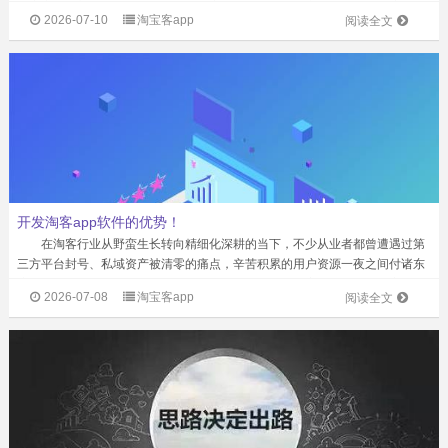
一夜之间全部失联；刚做起来的小程序，因为平台规则突然调整，所有流量入
2026-07-10
淘宝客app
阅读全文
口被切断，之前的投入全部打了水漂；...
开发淘客app软件的优势！
在淘客行业从野蛮生长转向精细化深耕的当下，不少从业者都曾遭遇过第
三方平台封号、私域资产被清零的痛点，辛苦积累的用户资源一夜之间付诸东
流，长期搭建的运营体系直接崩塌。花卷云深耕专业淘客APP软件开发赛道多
2026-07-08
淘宝客app
阅读全文
年，正是为淘客群体提供了一套能完全...