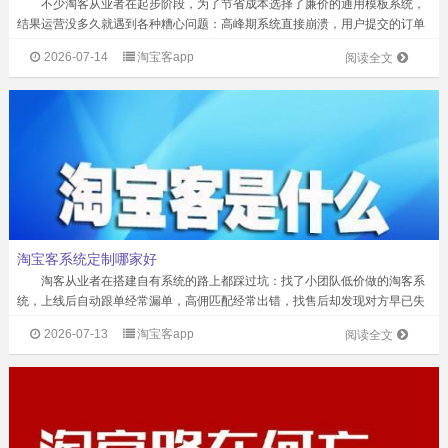
不少淘客从业者在起步阶段，为了节省成本选择了廉价的通用模板系统，
结果运营没多久就遇到各种糟心问题：高峰期系统直接崩溃，用户提交的订单
丢单漏单；想加个新的分销功能，找遍服务商都没人对接；平台刚做起来，服
2026-07-14
淘宝客app
阅读全文
务商直接跑路，整个系统直接陷入无人维...
淘宝客系统定制哪家好
淘客从业者在搭建自有系统的路上都踩过坑：找了小团队低价做的淘客系
统，上线后自动跟单经常漏单，高佣匹配经常出错，找售后却发现对方早已失
联；好不容易把用户量做起来，却卡在应用商店上架、软著申请这些环节，眼
2026-07-13
淘宝客app
阅读全文
睁睁看着流量白白流失。实际上，定制淘...