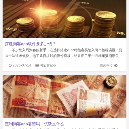
搭建淘客app软件要多少钱？
不少想入局淘客的新手，在选择搭建APP时很容易陷入两个极端误区：要
么一味追求低价，选了几百块钱的廉价模板，结果用了半个月就频繁崩溃丢
单，后续连服务商都找不到；要么盲目跟风堆砌功能，花了大价钱买了一堆根
2026-07-14
淘宝客app
阅读全文
本用不上的模块，运营起来处处受限，花...
定制淘客app靠谱吗，优势是什么