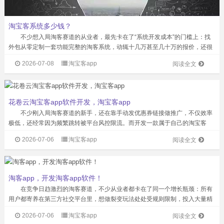
淘宝客系统多少钱？
不少想入局淘客赛道的从业者，最先卡在了“系统开发成本”的门槛上：找
外包从零定制一套功能完整的淘客系统，动辄十几万甚至几十万的报价，还很
难保障后续的迭代与维护，让很多中小团队望而却步。而花卷云打磨多年的成
2026-07-08
淘宝客app
阅读全文
熟商用淘客系统，定价仅在2-5万区...
花卷云淘宝客app软件开发，淘宝客app
不少刚入局淘客赛道的新手，还在靠手动发优惠券链接做推广，不仅效率
极低，还经常因为频繁跳转被平台风控限流。而开发一款属于自己的淘宝客
App，核心逻辑就是打通主流电商平台的隐藏优惠链路，一边帮用户用更低的
2026-07-06
淘宝客app
阅读全文
成本买到高性价比商品，一边让运营者拿...
淘客app，开发淘客app软件！
在竞争日趋激烈的淘客赛道，不少从业者都卡在了同一个增长瓶颈：所有
用户都寄养在第三方社交平台里，想做裂变玩法处处受规则限制，投入大量精
力养的账号说封就封，辛苦攒下的用户资产一夜清零。而开发一款完全属于自
2026-07-06
淘宝客app
阅读全文
己的专属淘客App，正是打破这个困局...