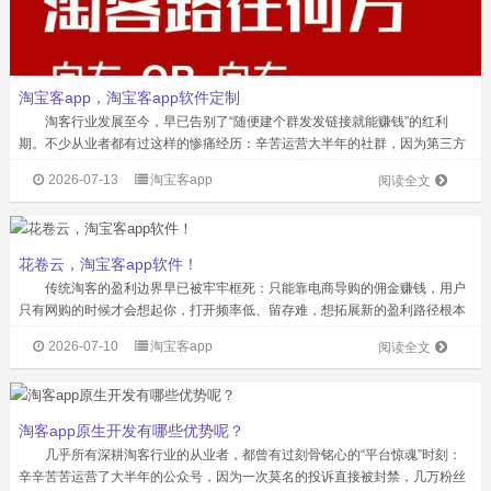
淘宝客app，淘宝客app软件定制
淘客行业发展至今，早已告别了“随便建个群发发链接就能赚钱”的红利
期。不少从业者都有过这样的惨痛经历：辛苦运营大半年的社群，因为第三方
平台的一次规则调整直接被封，几万精准用户一夜之间全部失联；用通用模板
2026-07-13
淘宝客app
阅读全文
搭建的返利工具，用户刚养成使用习惯，...
花卷云，淘宝客app软件！
传统淘客的盈利边界早已被牢牢框死：只能靠电商导购的佣金赚钱，用户
只有网购的时候才会想起你，打开频率低、留存难，想拓展新的盈利路径根本
找不到抓手。这款全能型淘客APP直接打破了传统导购工具的能力天花板，把
2026-07-10
淘宝客app
阅读全文
服务边界从单一的线上电商，延伸到了...
淘客app原生开发有哪些优势呢？
几乎所有深耕淘客行业的从业者，都曾有过刻骨铭心的“平台惊魂”时刻：
辛辛苦苦运营了大半年的公众号，因为一次莫名的投诉直接被封禁，几万粉丝