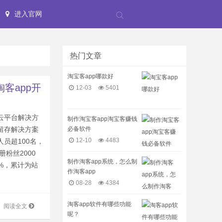
进入官网
热门文章
淘宝客app哪款好
淘客app开
12-03
5401
云平台解决方
制作淘宝客app淘宝客赚钱
必备软件
留存解决方案
12-10
4483
员超100名，
册粉丝2000
制作淘客app系统，怎么制
0%，累计为站
作淘客app
08-28
4384
淘客app软件有哪些功能
阅读全文
呢？