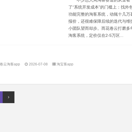
不少想入局淘客赛道的从业者
了“系统开发成本”的门槛上：找外
功能完整的淘客系统，动辄十几万
报价，还很难保障后续的迭代与维
小团队望而却步。而花卷云打磨多
淘客系统，定价仅在2-5万区...
卷云淘客app
2026-07-08
淘宝客app