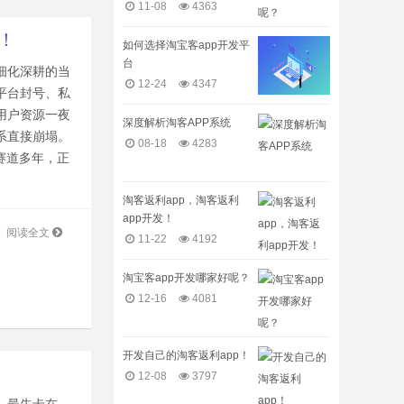
11-08
4363
！
如何选择淘宝客app开发平
台
细化深耕的当
12-24
4347
平台封号、私
用户资源一夜
深度解析淘客APP系统
系直接崩塌。
08-18
4283
赛道多年，正
淘客返利app，淘客返利
app开发！
阅读全文
11-22
4192
淘宝客app开发哪家好呢？
12-16
4081
开发自己的淘客返利app！
12-08
3797