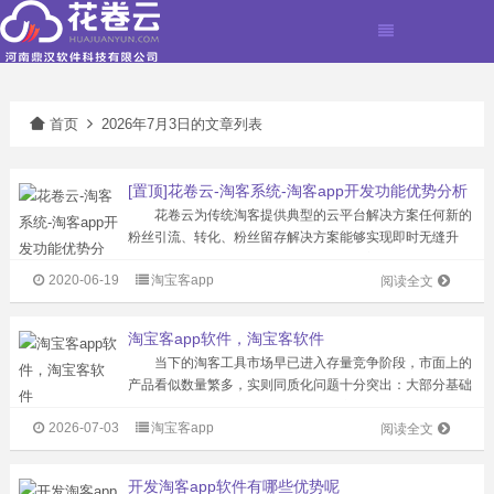
首页
2026年7月3日的文章列表
[置顶]花卷云-淘客系统-淘客app开发功能优势分析
花卷云为传统淘客提供典型的云平台解决方案任何新的
粉丝引流、转化、粉丝留存解决方案能够实现即时无缝升
级。现有研发人员超100名，服务专业淘客公司超过1500
2020-06-19
淘宝客app
家，注册粉丝2000万。淘客APP产品市场占有率超50%，
阅读全文
累计为站长创造佣金超2亿...
淘宝客app软件，淘宝客软件
当下的淘客工具市场早已进入存量竞争阶段，市面上的
产品看似数量繁多，实则同质化问题十分突出：大部分基础
功能都围绕返利、转链、发单展开，实际体验差异极小，但
2026-07-03
淘宝客app
定价却从几百元到几十万元参差不齐，很多刚入行的从业者
阅读全文
很容易被低价噱头吸引，稀里糊涂就...
开发淘客app软件有哪些优势呢