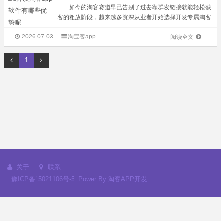
如今的淘客赛道早已告别了过去靠群发链接就能轻松获
客的粗放阶段，越来越多资深从业者开始选择开发专属淘客
App，这早已不是少数头部玩家的专属玩法，而是全行业公
2026-07-03
淘宝客app
认的主流发展趋势。背后的核心逻辑很简单：依附第三方社
阅读全文
交平台做推广，永远都要活在规则...
1
关于
联系
豫ICP备15021106号-5
Power By
淘客APP开发