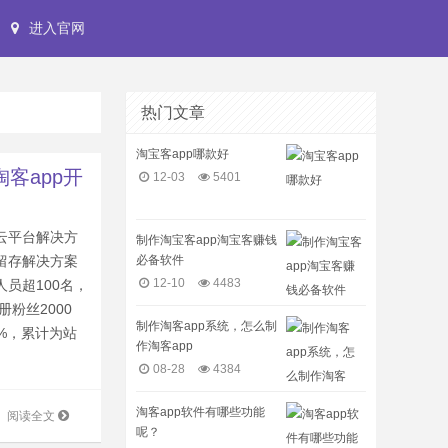
进入官网
热门文章
淘宝客app哪款好
淘客app开
12-03
5401
云平台解决方
制作淘宝客app淘宝客赚钱
必备软件
留存解决方案
12-10
4483
员超100名，
册粉丝2000
制作淘客app系统，怎么制
0%，累计为站
作淘客app
08-28
4384
淘客app软件有哪些功能
阅读全文
呢？