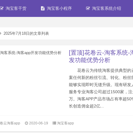
淘宝客干货
淘宝客小程序
淘宝客系统介绍
2025年7月18日的文章列表
[置顶]花卷云-淘客系统-
发功能优势分析
花卷云为传统淘客提供典型的
案任何新的粉丝引流、转化、粉丝
能够实现即时无缝升级。现有研发人
服务专业淘客公司超过1500家，注
万。淘客APP产品市场占有率超5
长创造佣金超2亿...
卷云淘客app
2020-06-19
淘宝客app