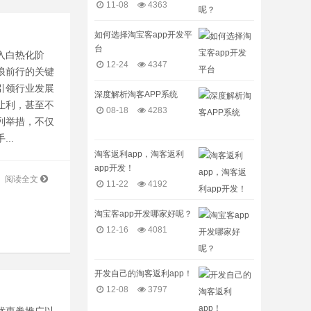
11-08
4363
如何选择淘宝客app开发平
台
入白热化阶
12-24
4347
浪前行的关键
引领行业发展
深度解析淘客APP系统
让利，甚至不
08-18
4283
列举措，不仅
..
淘客返利app，淘客返利
app开发！
阅读全文
11-22
4192
淘宝客app开发哪家好呢？
12-16
4081
开发自己的淘客返利app！
12-08
3797