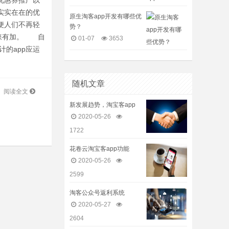
优惠券推广以
实实在在的优
原生淘客app开发有哪些优
便人们不再轻
势？
青睐有加。 自
01-07
3653
计的app应运
随机文章
阅读全文
新发展趋势，淘宝客app
2020-05-26
1722
花卷云淘宝客app功能
2020-05-26
2599
淘客公众号返利系统
2020-05-27
2604