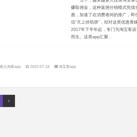
当下，越来越多人投身淘宝客
赚取佣金，这种返佣分销模式凭借
惠，加速了在消费者间的推广，即
信“天上掉馅饼”，却对这类优惠
2017年下半年起，专门为淘宝客设
而生。这类app汇聚...
卷云淘客app
2025-07-18
淘宝客app