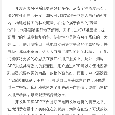
开发淘客APP系统更是好处多多。从安全性角度来看，
淘客软件由自己开发，淘客可以将精准粉丝导入自己的APP
内，构建起稳固的私域流量。在这个属于自己的“流量
池”中，淘客能够更好地了解用户需求，进行精准营销，提
高用户的忠诚度和复购率。便捷性也是淘客APP系统的一大
亮点。只需开发接口，就能自动采集大平台的优惠链接，并
自动生成优惠页面。这大大节省了淘客的时间和精力，让他
们能够将更多的心思放在推广和用户服务上。此外，淘客
APP系统具有强大的裂变性。用户通过APP可以方便地搜索
到自己想要购买的商品，购物体验良好。而且，APP还设置
了3级返佣机制，用户不仅可以自己享受优惠购物，还能通
过推广赚钱。这种模式激发了用户的推广热情，能够迅速扩
大用户群体，形成裂变式传播效应。
开发淘宝客APP平台是顺应电商发展趋势的明智之举。
它为消费者带来了实实在在的优惠，为淘客创造了可观的收