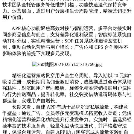
技术团队全托管服务降低维护门槛，功能快速迭代保持竞争
力。运营层面，通过用户分层和生命周期管理，精准营销提升
用户价值。
APP 核心功能聚焦高效对接与智能运营。多平台对接实时
同步商品信息与佣金，支持差异化返利设置；智能标签系统自
动打标分组，实现精准运营；SOP 任务系统和邀请裂变机
制，驱动自动化营销与用户增长；广告位和 CPS 合作则在不
影响体验的前提下实现多元变现。
精细化运营策略贯穿用户全生命周期。导入期以 “0 元购”
吸引注册，成长期用高佣金激励消费，成熟期通过会员体系增
强粘性，对沉睡用户定向唤醒。标签化精准营销根据用户属性
与行为推送商品，提升转化率。社交裂变借助邀请码体系与社
群运营，实现用户自增长。
长期来看，自建 APP 有助于品牌沉淀私域流量，构建竞
争壁垒；通过广告、会员等多元变现模式拓宽收入渠道；凭借
精细化运营和差异化功能提升行业竞争力。实施时，需选择经
验丰富的技术服务商，轻量化启动快速迭代，并严格遵守法
规，保障合规运营。自建 APP 助力淘客完成从流量依赖到自