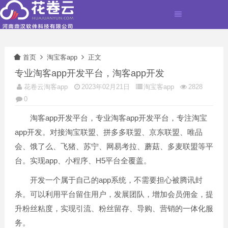
首页
淘宝客app
正文
专业淘客app开发平台，淘客app开发
花卷云淘客app
2023年02月21日
淘宝客app
2828
0
淘客app开发平台，专业淘客app开发平台，专注淘宝
app开发。对接淘宝联盟、拼多多联盟、京东联盟、唯品
会、饿了么、飞猪、苏宁、网易考拉、蘑菇、多麦联盟等平
台。实现app、小程序、H5平台全覆盖。
开发一个属于自己的app系统，不需要担心被腾讯封
杀。可以利用平台留住用户，发展团队，增加会员佣金，提
升粉丝粘度，实现引流、粉丝留存、导购、营销的一体化服
务。