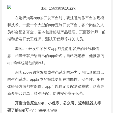
在选择淘客app的开发平台时，要注意制作平台的规模
和技术。一般一个大型的app定制开发平台，各个岗位的人
员都会配备齐全，基本包括前期产品经理、页面设计师、前
端和后端开发工程师、测试工程师等相关人员。
淘客app开发中的独立app都是使用客户的账号和信
息，相当于客户给自己的app命名，自己跑老板。他推荐的
app粉丝也是他的粉丝。
淘客app有独立发展成生态系统的潜力，可以形成自己
的生态系统。app版本的持续更新在功能性、安全性、用户
体验等方面都有保障。app可以自定义配送员模式，动态更
新多平台订单，精准匹配，促进安心安全运营。
开发出售原生app、小程序、公众号、返利机器人等，
要了解app可+V：huajuanvip