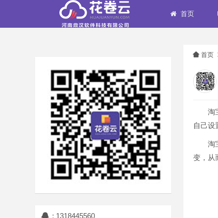
首页
首页
淘宝客
自己设
淘宝客
变，从
: 1318445560