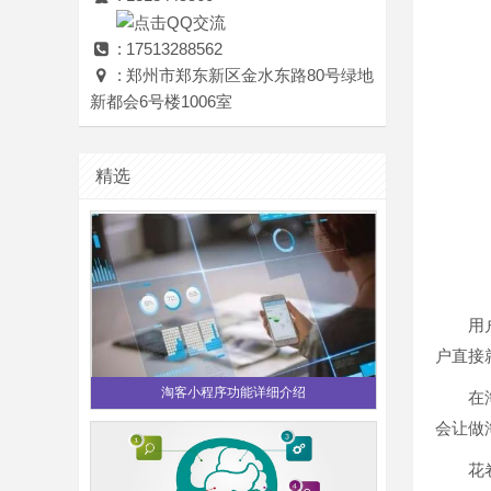
: 17513288562
: 郑州市郑东新区金水东路80号绿地
新都会6号楼1006室
精选
用户沉
户直接
淘客小程序功能详细介绍
在淘客
会让做
花卷云